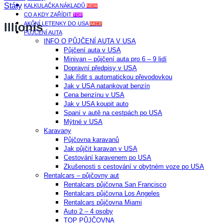
Státy
KALKULAČKA NÁKLADŮ
NEW
CO A KDY ZAŘÍDIT
TOP
Illionis
AKČNÍ LETENKY DO USA
AKCE
PŮJČENÍ AUTA
INFO O PŮJČENÍ AUTA V USA
Půjčení auta v USA
Minivan – půjčení auta pro 6 – 9 lidí
Dopravní předpisy v USA
Jak řídit s automatickou převodovkou
Jak v USA natankovat benzín
Cena benzínu v USA
Jak v USA koupit auto
Spaní v autě na cestpách po USA
Mýtné v USA
Karavany
Půjčovna karavanů
Jak půjčit karavan v USA
Cestování karavenem po USA
Zkušenosti s cestování v obytném voze po USA
Rentalcars – půjčovny aut
Rentalcars půjčovna San Francisco
Rentalcars půjčovna Los Angeles
Rentalcars půjčovna Miami
Auto 2 – 4 osoby
TOP PŮJČOVNA