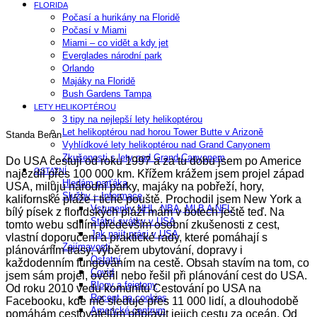
FLORIDA
Počasí a hurikány na Floridě
Počasí v Miami
Miami – co vidět a kdy jet
Everglades národní park
Orlando
Majáky na Floridě
Bush Gardens Tampa
LETY HELIKOPTÉROU
3 tipy na nejlepší lety helikoptérou
Let helikoptérou nad horou Tower Butte v Arizoně
Standa Beran
Vyhlídkové lety helikoptérou nad Grand Canyonem
Zkušenosti s lety nad Grand Canyonem
Do USA cestuji od roku 1997 a za tu dobu jsem po Americe
OSTATNÍ
najezdil přes 100 000 km. Křížem krážem jsem projel západ
Hledám parťáka
USA, miluju národní parky, majáky na pobřeží, hory,
Služby – Informace
kalifornské pláže i tiché pouště. Prochodil jsem New York a
Vstupenky NHL, NBA, MLB A NFL
bílý písek z floridských pláží mám v botech ještě teď. Na
Státní svátky v USA
tomto webu sdílím především osobní zkušenosti z cest,
Jak najít práci v USA
vlastní doporučení a praktické rady, které pomáhají s
Zajímavosti
plánováním trasy, výběrem ubytování, dopravy i
Ostatní
každodenním fungováním na cestě. Obsah stavím na tom, co
Covid
jsem sám projel, ověřil nebo řešil při plánování cest do USA.
Blogy a fejetony
Od roku 2010 vedu komunitu Cestování po USA na
Recept na cookies
Facebooku, kde mě sleduje přes 11 000 lidí, a dlouhodobě
Americké centrum
pomáhám cestovatelům připravit jejich cestu za oceán. Od