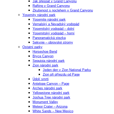
Jak přespat v Grand Canyonu
Rafting v Grand Canyonu
Zkušenost s noclehem v Grand Canyonu
Yosemity národní park
Yosemite národní park
Vernalský a Nevadský vodopád
Yosemitský vodopád – dolní
Yosemitský vodopád – horní
Panoramatická stezka
Sekvoje – obrovské stromy
Ostatní parky
Horseshoe Bend
Bryce Canyon
Sequioia národní park
Zion národní park
Jeden den v Zion National Parku
Zion při příjezdu od Page
Údolí smrti
Antelope Canyon – Page
Arches národní park
Yellowstone národní park
Joshua Tree národní park
Monument Valley
Meteor Crater – Arizona
White Sands – New Mexico