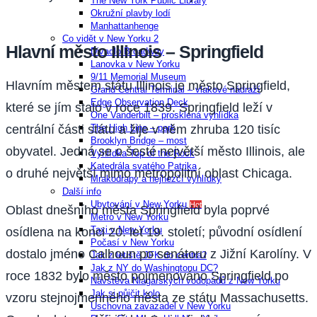
The New York Public Library
Okružní plavby lodí
Manhattanhenge
Co vidět v New Yorku 2
Hlavní město Illinois – Springfield
Divadlo Broadway
Lanovka v New Yorku
9/11 Memorial Museum
Hlavním městem státu Illinois je město Springfield,
Grand Central Terminal – vlakové nádraží
Edge Observation Deck
které se jím stalo v roce 1839. Springfield leží v
One Vanderbilt – prosklená vyhlídka
The High Line – park
centrální části státu a žije v něm zhruba 120 tisíc
Brooklyn Bridge – most
obyvatel. Jedná se o šesté největší město Illinois, ale
Vyhlídka Top of the Rock
Katedrála svatého Patrika
o druhé největší mimo metropolitní oblast Chicaga.
Mrakodrapy a nejhezčí vyhlídky
Další info
Ubytování v New Yorku
Hot
Oblast dnešního města Springfield byla poprvé
Metro v New Yorku
Taxi v New Yorku
osídlena na konci 20. let 19. století; původní osídlení
Počasí v New Yorku
dostalo jméno Calhoun po senátoru z Jižní Karolíny. V
Jak z letiště JFK do centra?
Jak z NY do Washingtonu DC?
roce 1832 bylo město pojmenováno Springfield po
Návštěva Niagarských vodopádů z New Yorku
Jak si půjčit kolo
vzoru stejnojmenného města ze státu Massachusetts.
Úschovna zavazadel v New Yorku