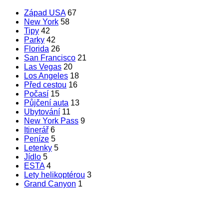
Západ USA
67
New York
58
Tipy
42
Parky
42
Florida
26
San Francisco
21
Las Vegas
20
Los Angeles
18
Před cestou
16
Počasí
15
Půjčení auta
13
Ubytování
11
New York Pass
9
Itinerář
6
Peníze
5
Letenky
5
Jídlo
5
ESTA
4
Lety helikoptérou
3
Grand Canyon
1