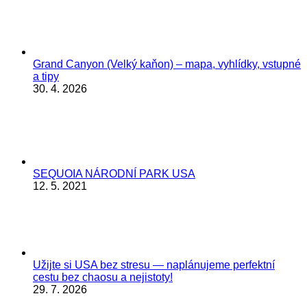
Grand Canyon (Velký kaňon) – mapa, vyhlídky, vstupné
a tipy
30. 4. 2026
SEQUOIA NÁRODNÍ PARK USA
12. 5. 2021
Užijte si USA bez stresu — naplánujeme perfektní
cestu bez chaosu a nejistoty!
29. 7. 2026