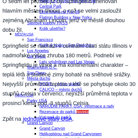
O sedm let později již byl Springfield jmenován
Radio City Music Hall New York
Central Park
hlavním městem Illinois, o což se velmi zasloužil
Little Island na Pier 55
Flatiron Building v New Yorku
zejména Abraham Lincoln, jenž ve městě dlouhou
Slevové kupony PASS
Kolik ušetříte?
dobu žil.
MĚSTA USA
San Francisco
Springfield se nachází v centralní části státu Illinois v
Kolik je hodin v San Franciscu
Los Angeles
nadmořské výšce zhruba 180 metrů. Podnebí ve
Las Vegas
Lety vrtulníkem nad Las Vegas
Springfieldu je vlhké a má kontinentální charakter –
Washington D.C.
San Diego​
teplá léta a studené zimy bohaté na sněhové srážky.
Města duchů
Nejvyšší průměrná teplota v létě se pohybuje okolo 30
BODIE – město duchů
CALICO – město duchů
stupňů Celsia v červenci, nejnižší průměrná teplota v
PARKY USA
Parky USA
prosinci klesá pod -8 stupňů Celsia.
NÁRODNÍ PARKY USA: informace a rady
Rezervace do parků
Novinka
Vstupné do parků
Zpět na
jednotlivé státy USA
.
Grand Canyon
Grand Canyon
Helikoptérou nad Grand Canyonem