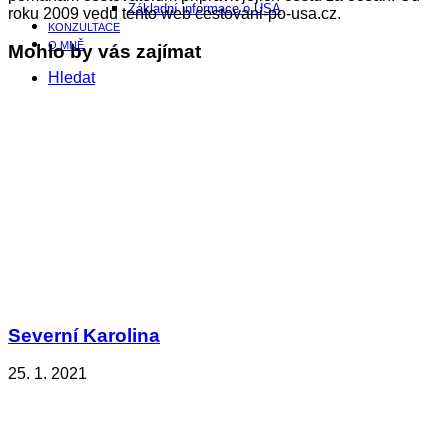
Základní informace o USA
roku 2009 vedu tento web cestovani-po-usa.cz.
KONZULTACE
O MNĚ
Mohlo by vás zajímat
Hledat
Severní Karolina
25. 1. 2021