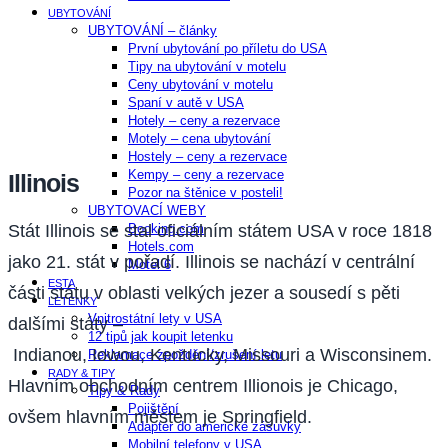
UBYTOVÁNÍ
UBYTOVÁNÍ – články
První ubytování po příletu do USA
Tipy na ubytování v motelu
Ceny ubytování v motelu
Spaní v autě v USA
Hotely – ceny a rezervace
Motely – cena ubytování
Hostely – ceny a rezervace
Kempy – ceny a rezervace
Illinois
Pozor na štěnice v posteli!
UBYTOVACÍ WEBY
Booking.com
Stát Illinois se stal oficiálním státem USA v roce 1818
Hotels.com
jako 21. stát v pořadí. Illinois se nachází v centrální
Motel 6
ESTA
části státu v oblasti velkých jezer a sousedí s pěti
LETENKY
Vnitrostátní lety v USA
dalšími státy –
12 tipů jak koupit letenku
Indianou, Iowou, Kentucky, Missouri a Wisconsinem.
Reklamace zpoždění/zrušení letu
RADY & TIPY
Hlavním obchodním centrem Illionois je Chicago,
Tipy & Rady
Pojištění
ovšem hlavním městem je Springfield.
Adaptér do americké zásuvky
Mobilní telefony v USA