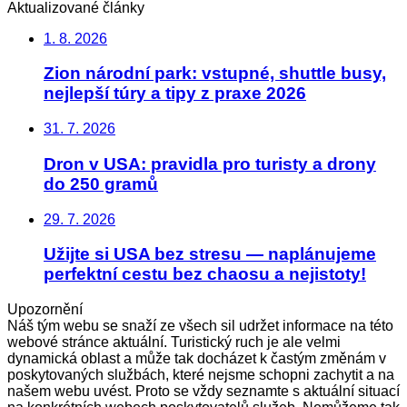
Aktualizované články
1. 8. 2026
Zion národní park: vstupné, shuttle busy,
nejlepší túry a tipy z praxe 2026
31. 7. 2026
Dron v USA: pravidla pro turisty a drony
do 250 gramů
29. 7. 2026
Užijte si USA bez stresu — naplánujeme
perfektní cestu bez chaosu a nejistoty!
Upozornění
Náš tým webu se snaží ze všech sil udržet informace na této
webové stránce aktuální. Turistický ruch je ale velmi
dynamická oblast a může tak docházet k častým změnám v
poskytovaných službách, které nejsme schopni zachytit a na
našem webu uvést. Proto se vždy seznamte s aktuální situací