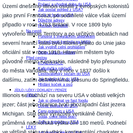
Počasí a vhodná doba do USA
Území dnešního Illinois osídlili z evropských kolonistů
Jak poslat pohled z USA?
jako první Francouzi; po sedmileté válce však území
Kolik je hodin v USA
Důležité adresy
připadlo v roce 1763 Británii. V roce 1809 bylo
Převody jednotek
Na cestě
vytvořeno Illinois Territory a po určitých debatách nad
Pohovor s imigračním úředníkem
Bezpečností kontrola na letišti
severní hranicí státu bylo Illionis přijato do Unie jako
Jak vyplnit celní prohlášení
oficiální stát v roce 1818. Hlavním městem bylo
Ztráta kufru po příletu
Před cestou
původně město Kaskaskia, následně bylo přesunuto
KONZULTACE
Kalkulačka nákladů
do města Vandalia, aby v roce v 1837 došlo k
Cestovatelský sezam do USA
dalšímu, zatím definitivnímu, přesunu do Springfieldu.
Jak zabalit kufr do USA
Hlídání koček a psů
JÍDLO / LÉKY / DOKLADY / PENÍZE
Illionois se nachází na severu USA v oblasti velkých
JÍDLO
Jak si objednat ve fast foodu
jezer; část jeho hranice tvoří jihozápadní část jezera
Dovoz potravit do USA
Ceny potravin v USA
Michigan. Stát není výrazněji vertikálně členitý,
Soda, coke nebo pop?
Jídlo a potraviny v USA
průměrná nadmořská výška činí 180 metrů. Podnebí
LÉKY
ve většině státu má vlhký, kontinentální charkater s
Jak dovážet léky do USA