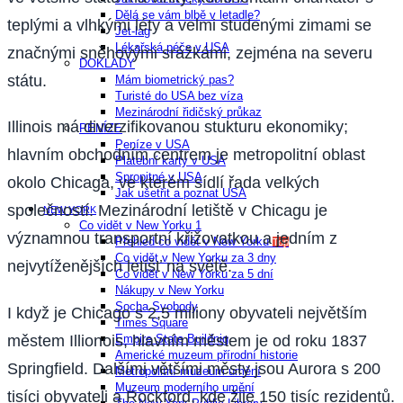
Dělá se vám blbě v letadle?
teplými a vlhkými léty a velmi studenými zimami se
Jet-lag
Lékařská péče v USA
značnými sněhovými srážkámi, zejména na severu
DOKLADY
státu.
Mám biometrický pas?
Turisté do USA bez víza
Mezinárodní řidičský průkaz
Illinois má diverzifikovanou stukturu ekonomiky;
PENÍZE
Peníze v USA
hlavním obchodním centrem je metropolitní oblast
Platební karty v USA
Spropitné v USA
okolo Chicaga, ve kterém sídlí řada velkých
Jak ušetřit a poznat USA
společností. Mezinárodní letiště v Chicagu je
NEW YORK
Co vidět v New Yorku 1
významnou transportní křižovatkou a jedním z
Přehled co vidět v New Yorku
Top
Co vidět v New Yorku za 3 dny
nejvytíženějších letišť na světě.
Co vidět v New Yorku za 5 dní
Nákupy v New Yorku
Socha Svobody
I když je Chicago s 2,5 miliony obyvateli největším
Times Square
Empire State Buildnig
městem Illionois, hlavním městem je od roku 1837
Americké muzeum přírodní historie
Springfield. Dalšími většími městy jsou Aurora s 200
Metropolitní muzeum umění
Muzeum moderního umění
tisíci obyvateli a Rockford, kde žije 150 tisíc rezidentů.