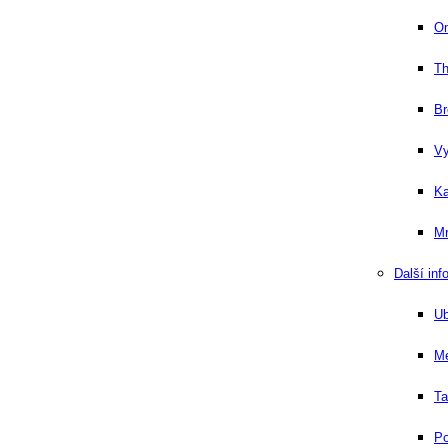
On
Th
Br
Vy
Ka
Mr
Další inf
Ub
Me
Ta
Po