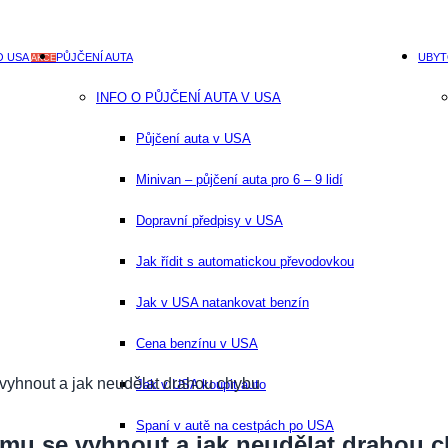
O USA
PŮJČENÍ AUTA
UBYT
AKCE
INFO O PŮJČENÍ AUTA V USA
Půjčení auta v USA
Minivan – půjčení auta pro 6 – 9 lidí
Dopravní předpisy v USA
Jak řídit s automatickou převodovkou
Jak v USA natankovat benzín
Cena benzínu v USA
vyhnout a jak neudělat drahou chybu
Jak v USA koupit auto
Spaní v autě na cestpách po USA
emu se vyhnout a jak neudělat drahou 