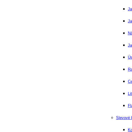
Ja
Ja
Ná
Ja
Ús
Ra
Ce
Li
Fl
Slevové
Ko