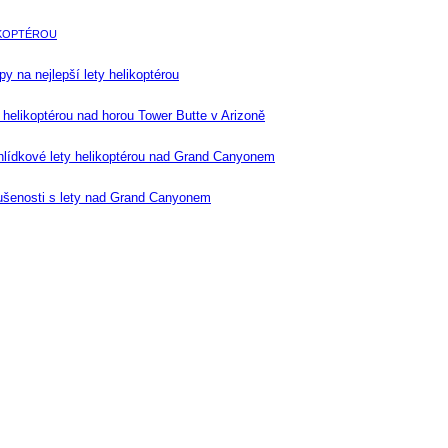
IKOPTÉROU
ipy na nejlepší lety helikoptérou
 helikoptérou nad horou Tower Butte v Arizoně
lídkové lety helikoptérou nad Grand Canyonem
ušenosti s lety nad Grand Canyonem