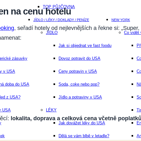
TOP PŮJČOVNA
jen na cenu hotelu
JÍDLO / LÉKY / DOKLADY / PENÍZE
NEW YORK
oking
, seřadí hotely od nejlevnějších a řekne si: „Super,
JÍDLO
Co vidět
namenat:
Jak si objednat ve fast foodu
Př
erické zásuvky
Dovoz potravit do USA
Co
ny v USA
Ceny potravin v USA
Co
dná doba do USA
Soda, coke nebo pop?
Ná
hled z USA?
Jídlo a potraviny v USA
S
 v USA
LÉKY
Ti
věcí:
lokalita, doprava a celková cena včetně poplatk
y
Jak dovážet léky do USA
Em
tek
Dělá se vám blbě v letadle?
Am