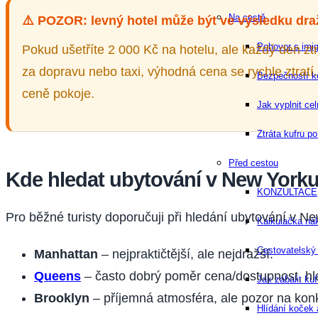
Na cestě
⚠️
POZOR: levný hotel může být ve výsledku dra
Pohovor s imi
Pokud ušetříte 2 000 Kč na hotelu, ale každý den ztr
za dopravu nebo taxi, výhodná cena se rychle ztratí.
Bezpečností kon
ceně pokoje.
Jak vyplnit cel
Ztráta kufru po
Před cestou
Kde hledat ubytování v New York
KONZULTACE
Pro běžné turisty doporučuji při hledání ubytování v Ne
Kalkulačka ná
Cestovatelsk
Manhattan
– nejpraktičtější, ale nejdražší.
Queens
– často dobrý poměr cena/dostupnost, h
Jak zabalit ku
Brooklyn
– příjemná atmosféra, ale pozor na konkr
Hlídání koček 