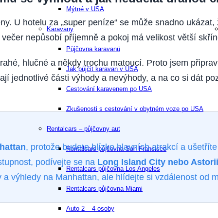
Mýtné v USA
ny. U hotelu za „super peníze“ se může snadno ukázat, 
Karavany
 večer nepůsobí příjemně a pokoj má velikost větší skřín
Půjčovna karavanů
drahé, hlučné a někdy trochu matoucí. Proto jsem připravi
Jak půjčit karavan v USA
jí jednotlivé části výhody a nevýhody, a na co si dát poz
Cestování karavenem po USA
Zkušenosti s cestování v obytném voze po USA
Rentalcars – půjčovny aut
hattan
, protože budete blízko hlavních atrakcí a ušetřít
Rentalcars půjčovna San Francisco
stupnost, podívejte se na
Long Island City nebo Astorii
Rentalcars půjčovna Los Angeles
y a výhledy na Manhattan, ale hlídejte si vzdálenost od m
Rentalcars půjčovna Miami
Auto 2 – 4 osoby