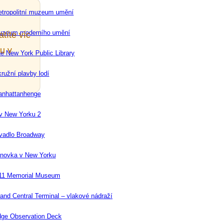
tropolitní muzeum umění
uzeum moderního umění
títe víc
u v
e New York Public Library
ružní plavby lodí
nhattanhenge
 v New Yorku 2
vadlo Broadway
novka v New Yorku
11 Memorial Museum
and Central Terminal – vlakové nádraží
ge Observation Deck