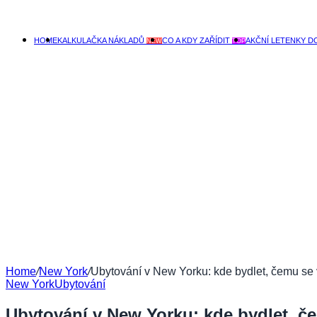
HOME
KALKULAČKA NÁKLADŮ
CO A KDY ZAŘÍDIT
AKČNÍ LETENKY D
NEW
TOP
Home
/
New York
/
Ubytování v New Yorku: kde bydlet, čemu se 
New York
Ubytování
Ubytování v New Yorku: kde bydlet, č