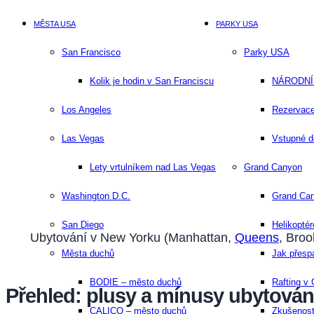
MĚSTA USA
PARKY USA
San Francisco
Parky USA
Kolik je hodin v San Franciscu
NÁRODNÍ 
Los Angeles
Rezervace
Las Vegas
Vstupné d
Lety vrtulníkem nad Las Vegas
Grand Canyon
Washington D.C.
Grand Ca
San Diego​
Helikopté
Ubytování v New Yorku (Manhattan,
Queens
, Broo
Města duchů
Jak přesp
BODIE – město duchů
Rafting v
Přehled: plusy a mínusy ubytován
CALICO – město duchů
Zkušenost