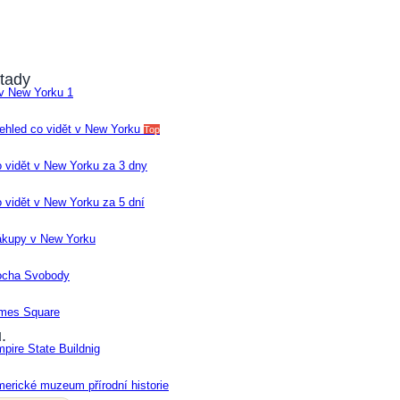
 tady
 v New Yorku 1
ehled co vidět v New Yorku
Top
 vidět v New Yorku za 3 dny
 vidět v New Yorku za 5 dní
kupy v New Yorku
ocha Svobody
mes Square
ů
.
pire State Buildnig
erické muzeum přírodní historie