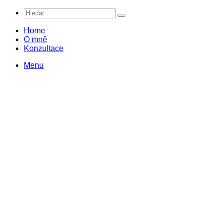
Hledat
Home
O mně
Konzultace
Menu