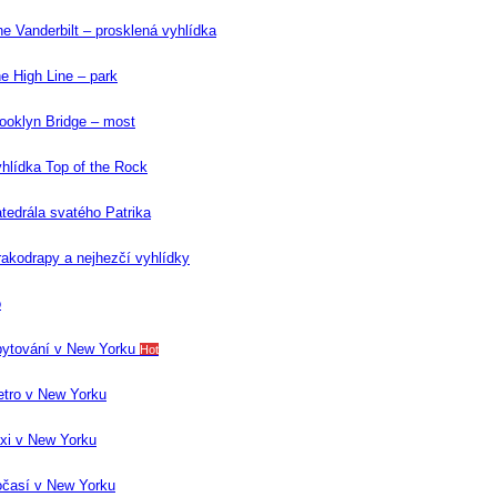
e Vanderbilt – prosklená vyhlídka
e High Line – park
ooklyn Bridge – most
hlídka Top of the Rock
tedrála svatého Patrika
akodrapy a nejhezčí vyhlídky
o
ytování v New Yorku
Hot
tro v New Yorku
xi v New Yorku
časí v New Yorku