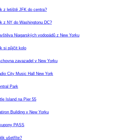
k z letiště JFK do centra?
k z NY do Washingtonu DC?
vštěva Niagarských vodopádů z New Yorku
k si půjčit kolo
chovna zavazadel v New Yorku
dio City Music Hall New York
ntral Park
ttle Island na Pier 55
atiron Building v New Yorku
 kupony PASS
lik ušetříte?