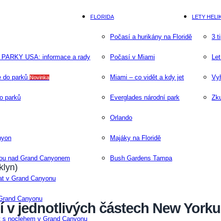
FLORIDA
LETY HEL
Počasí a hurikány na Floridě
3 t
PARKY USA: informace a rady
Počasí v Miami
Let
 do parků
Miami – co vidět a kdy jet
Vyh
Novinka
o parků
Everglades národní park
Zk
Orlando
nyon
Majáky na Floridě
rou nad Grand Canyonem
Bush Gardens Tampa
klyn)
at v Grand Canyonu
 Grand Canyonu
í v jednotlivých částech New Yorku
 s noclehem v Grand Canyonu