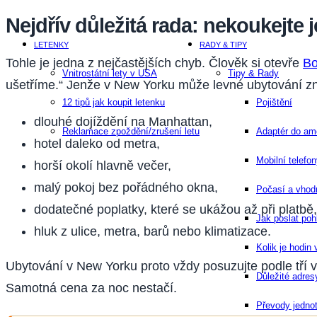
Nejdřív důležitá rada: nekoukejte 
LETENKY
RADY & TIPY
Tohle je jedna z nejčastějších chyb. Člověk si otevře
Bo
Vnitrostátní lety v USA
Tipy & Rady
ušetříme.“ Jenže v New Yorku může levné ubytování z
12 tipů jak koupit letenku
Pojištění
dlouhé dojíždění na Manhattan,
Reklamace zpoždění/zrušení letu
Adaptér do am
hotel daleko od metra,
Mobilní telefo
horší okolí hlavně večer,
malý pokoj bez pořádného okna,
Počasí a vho
dodatečné poplatky, které se ukážou až při platbě,
Jak poslat po
hluk z ulice, metra, barů nebo klimatizace.
Kolik je hodin
Ubytování v New Yorku proto vždy posuzujte podle tří 
Důležité adres
Samotná cena za noc nestačí.
Převody jedno