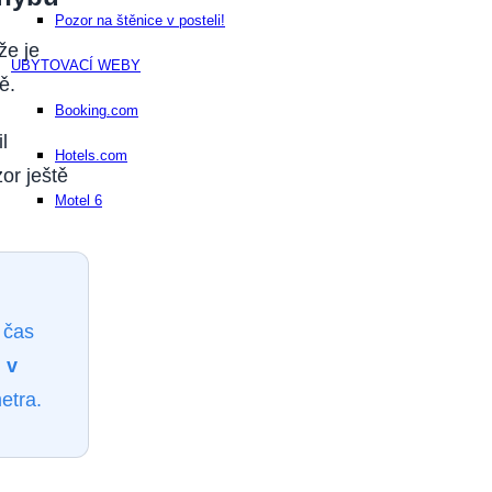
Pozor na štěnice v posteli!
že je
UBYTOVACÍ WEBY
ě.
Booking.com
l
Hotels.com
or ještě
Motel 6
e čas
 v
etra.