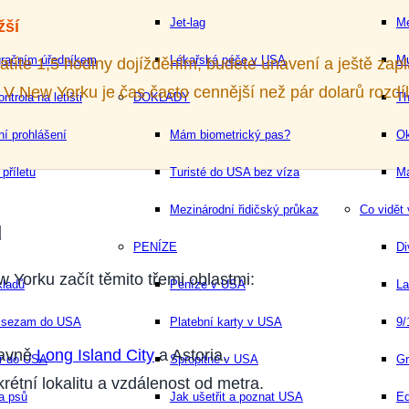
Jet-lag
Me
žší
gračním úředníkem
Lékařská péče v USA
M
atíte 1,5 hodiny dojížděním, budete unavení a ještě zapla
 V New Yorku je čas často cennější než pár dolarů rozdíl
trola na letišti
DOKLADY
Th
ní prohlášení
Mám biometrický pas?
Ok
 příletu
Turisté do USA bez víza
Ma
Mezinárodní řidičský průkaz
Co vidět
u
PENÍZE
Di
w Yorku začít těmito třemi oblastmi:
kladů
Peníze v USA
La
ý sezam do USA
Platební karty v USA
9/
lavně
Long Island City
a Astoria.
fr do USA
Spropitné v USA
Gr
étní lokalitu a vzdálenost od metra.
a psů
Jak ušetřit a poznat USA
Ed