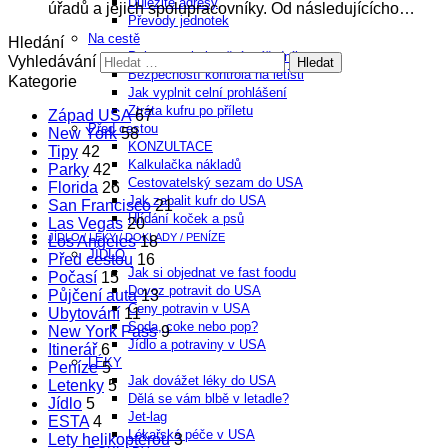
Důležité adresy
úřadů a jejich spolupracovníky. Od následujícícho…
Převody jednotek
Na cestě
Hledání
Pohovor s imigračním úředníkem
Vyhledávání
Bezpečností kontrola na letišti
Kategorie
Jak vyplnit celní prohlášení
Ztráta kufru po příletu
Západ USA
67
Před cestou
New York
58
KONZULTACE
Tipy
42
Kalkulačka nákladů
Parky
42
Cestovatelský sezam do USA
Florida
26
Jak zabalit kufr do USA
San Francisco
21
Hlídání koček a psů
Las Vegas
20
JÍDLO / LÉKY / DOKLADY / PENÍZE
Los Angeles
18
JÍDLO
Před cestou
16
Jak si objednat ve fast foodu
Počasí
15
Dovoz potravit do USA
Půjčení auta
13
Ceny potravin v USA
Ubytování
11
Soda, coke nebo pop?
New York Pass
9
Jídlo a potraviny v USA
Itinerář
6
LÉKY
Peníze
5
Jak dovážet léky do USA
Letenky
5
Dělá se vám blbě v letadle?
Jídlo
5
Jet-lag
ESTA
4
Lékařská péče v USA
Lety helikoptérou
3