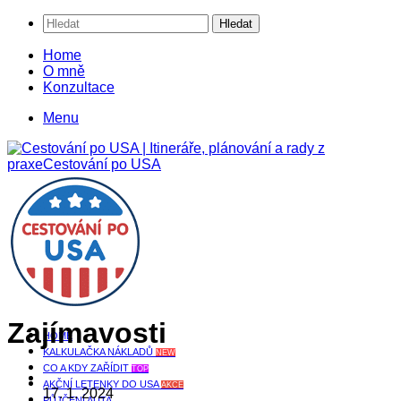
Hledat
Home
O mně
Konzultace
Menu
Home
/
Zajímavosti
Zajímavosti
HOME
KALKULAČKA NÁKLADŮ
NEW
CO A KDY ZAŘÍDIT
TOP
AKČNÍ LETENKY DO USA
AKCE
17. 1. 2024
PŮJČENÍ AUTA