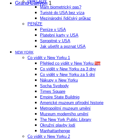
DOKLADY
Grand Canyon
1
Mám biometrický pas?
Turisté do USA bez víza
Mezinárodní řidičský průkaz
PENÍZE
Peníze v USA
Platební karty v USA
Spropitné v USA
Jak ušetřit a poznat USA
NEW YORK
Co vidět v New Yorku 1
Přehled co vidět v New Yorku
Top
Co vidět v New Yorku za 3 dny
Co vidět v New Yorku za 5 dní
Nákupy v New Yorku
Socha Svobody
Times Square
Empire State Buildnig
Americké muzeum přírodní historie
Metropolitní muzeum umění
Muzeum moderního umění
The New York Public Library
Okružní plavby lodí
Manhattanhenge
Co vidět v New Yorku 2