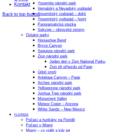
Yosemite národní park
Kontakt
Vernalský a Nevadský vodopád
Yosemitský vodopád – dolní
Back to top button
Yosemitský vodopád – horní
Panoramatická stezka
Sekvoje – obrovské stromy
Ostatní parky
Horseshoe Bend
Bryce Canyon
Sequioia národní park
Zion národní park
Jeden den v Zion National Parku
Zion při příjezdu od Page
Údolí smrti
Antelope Canyon – Page
Arches národní park
Yellowstone národní park
Joshua Tree národní park
Monument Valley
Meteor Crater – Arizona
White Sands – New Mexico
FLORIDA
Počasí a hurikány na Floridě
Počasí v Miami
Miami – co vidět a kdy jet