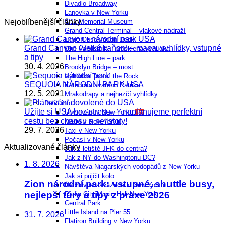
Divadlo Broadway
Lanovka v New Yorku
9/11 Memorial Museum
Nejoblíbenější články
Grand Central Terminal – vlakové nádraží
Edge Observation Deck
Grand Canyon (Velký kaňon) – mapa, vyhlídky, vstupné
One Vanderbilt – prosklená vyhlídka
a tipy
The High Line – park
30. 4. 2026
Brooklyn Bridge – most
Vyhlídka Top of the Rock
SEQUOIA NÁRODNÍ PARK USA
Katedrála svatého Patrika
12. 5. 2021
Mrakodrapy a nejhezčí vyhlídky
Další info
Užijte si USA bez stresu — naplánujeme perfektní
Ubytování v New Yorku
Hot
cestu bez chaosu a nejistoty!
Metro v New Yorku
29. 7. 2026
Taxi v New Yorku
Počasí v New Yorku
Aktualizované články
Jak z letiště JFK do centra?
Jak z NY do Washingtonu DC?
1. 8. 2026
Návštěva Niagarských vodopádů z New Yorku
Jak si půjčit kolo
Zion národní park: vstupné, shuttle busy,
Úschovna zavazadel v New Yorku
nejlepší túry a tipy z praxe 2026
Radio City Music Hall New York
Central Park
Little Island na Pier 55
31. 7. 2026
Flatiron Building v New Yorku