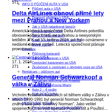
571
INFO O PŮJČENÍ AUTA V USA
Půjčení auta v USA
Delta AirLines obnoví přímé lety
Minivan – půjčení auta pro 6 – 9 lidí
Dopravní předpisy v USA
mezi Prahou a New Yorkem
Jak řídit s automatickou převodovkou
Jak v USA natankovat benzín
Americká letecká společnost Delta Airlines potvrdila
Cena benzínu v USA
obnovení přímých letů mezi Prahou a newyorským
Jak v USA koupit auto
letištěm JFK od 10. května 2024, jak bylo oznámeno v
Spaní v autě na cestpách po USA
nedávné tiskové zprávě. Letecká společnost plánuje
Mýtné v USA
provozovat…
Karavany
Půjčovna karavanů
Jak půjčit karavan v USA
17. 1. 2024
Cestování karavenem po USA
271
Zkušenosti s cestování v obytném voze po USA
Rentalcars – půjčovny aut
Generál Norman Schwarzkopf a
Rentalcars půjčovna San Francisco
Rentalcars půjčovna Los Angeles
válka v Zálivu
Rentalcars půjčovna Miami
Auto 2 – 4 osoby
TOP PŮJČOVNA
Vrchním velitelem koaličních sil během války v Zálivu v
letech 1990-1991 byl generál Norman Schwarzkopf,
UBYTOVÁNÍ
UBYTOVÁNÍ – články
známý také jako “Bouřlivý Norman”. Jako velitel
První ubytování po příletu do USA
spojeneckých sil vedl operace Pouštní štít a Pouštní…