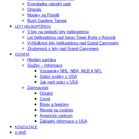
Everglades národní park
Orlando
Majáky na Floridě
Bush Gardens Tampa
LETY HELIKOPTÉROU
3 tipy na nejlepší lety helikoptérou
Let helikoptérou nad horou Tower Butte v Arizoně
Vyhlídkové lety helikoptérou nad Grand Canyonem
Zkušenosti s lety nad Grand Canyonem
OSTATNÍ
Hledám parťáka
Služby – Informace
Vstupenky NHL, NBA, MLB A NFL
Státní svátky v USA
Jak najít práci v USA
Zajímavosti
Ostatní
Covid
Blogy a fejetony
Recept na cookies
Americké centrum
Základní informace o USA
KONZULTACE
O MNĚ