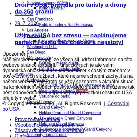
Slevové kupony PASS
Dron v USA: pravidla pro turisty a drony
Kolik ušetříte?
do 250 gramů
MĚSTA USA
San Francisco
29. 7. 2026
Kolik je hodin v San Franciscu
Los Angeles
Užijte si USA bez stresu — naplánujeme
Las Vegas
perfektní cestu bez chaosu a nejistoty!
Lety vrtulníkem nad Las Vegas
Washington D.C.
San Diego​
Upozornění
Města duchů
Náš tým webu se snaží ze všech sil udržet informace na této
BODIE – město duchů
webové stránce aktuální. Turistický ruch je ale velmi
CALICO – město duchů
dynamická oblast a může tak docházet k častým změnám v
PARKY USA
poskytovaných službách, které nejsme schopni zachytit a na
Parky USA
našem webu uvést. Proto se vždy seznamte s aktuální situací
NÁRODNÍ PARKY USA: informace a rady
na konkrétních webech poskytovatelů služeb. Nemůžeme tak
Rezervace do parků
Novinka
nést odpovědnost za případné chyby. Hezkou cestu do USA
Vstupné do parků
přeje tým webu.
Grand Canyon
© Copyright 2009 - 2026, All Rights Reserved |
Cestování
Grand Canyon
po USA
Helikoptérou nad Grand Canyonem
Jak přespat v Grand Canyonu
Provozovatel stránek
Rafting v Grand Canyonu
Všeobecné obchodní podmínky
Zkušenost s noclehem v Grand Canyonu
Zásady ochrany osobních údajů
Yosemity národní park
O mně