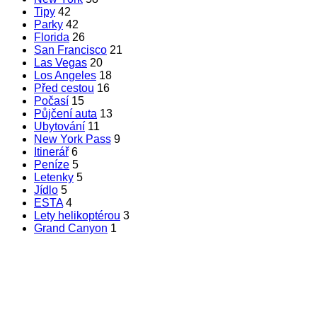
Tipy
42
Parky
42
Florida
26
San Francisco
21
Las Vegas
20
Los Angeles
18
Před cestou
16
Počasí
15
Půjčení auta
13
Ubytování
11
New York Pass
9
Itinerář
6
Peníze
5
Letenky
5
Jídlo
5
ESTA
4
Lety helikoptérou
3
Grand Canyon
1