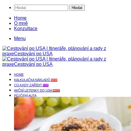
Hledat
Home
O mně
Konzultace
Menu
HOME
KALKULAČKA NÁKLADŮ
NEW
CO A KDY ZAŘÍDIT
TOP
AKČNÍ LETENKY DO USA
AKCE
PŮJČENÍ AUTA
INFO O PŮJČENÍ AUTA V USA
Půjčení auta v USA
Minivan – půjčení auta pro 6 – 9 lidí
Dopravní předpisy v USA
Jak řídit s automatickou převodovkou
Jak v USA natankovat benzín