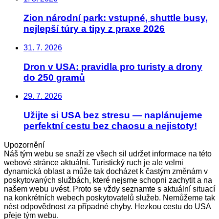
Zion národní park: vstupné, shuttle busy,
nejlepší túry a tipy z praxe 2026
31. 7. 2026
Dron v USA: pravidla pro turisty a drony
do 250 gramů
29. 7. 2026
Užijte si USA bez stresu — naplánujeme
perfektní cestu bez chaosu a nejistoty!
Upozornění
Náš tým webu se snaží ze všech sil udržet informace na této
webové stránce aktuální. Turistický ruch je ale velmi
dynamická oblast a může tak docházet k častým změnám v
poskytovaných službách, které nejsme schopni zachytit a na
našem webu uvést. Proto se vždy seznamte s aktuální situací
na konkrétních webech poskytovatelů služeb. Nemůžeme tak
nést odpovědnost za případné chyby. Hezkou cestu do USA
přeje tým webu.