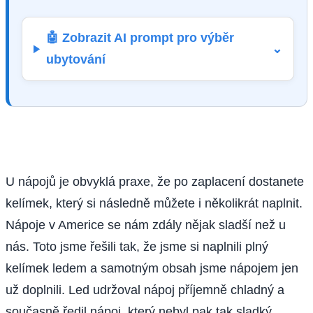
🤖 Zobrazit AI prompt pro výběr
⌄
ubytování
U nápojů je obvyklá praxe, že po zaplacení dostanete
kelímek, který si následně můžete i několikrát naplnit.
Nápoje v Americe se nám zdály nějak sladší než u
nás. Toto jsme řešili tak, že jsme si naplnili plný
kelímek ledem a samotným obsah jsme nápojem jen
už doplnili. Led udržoval nápoj příjemně chladný a
současně ředil nápoj, který nebyl pak tak sladký.