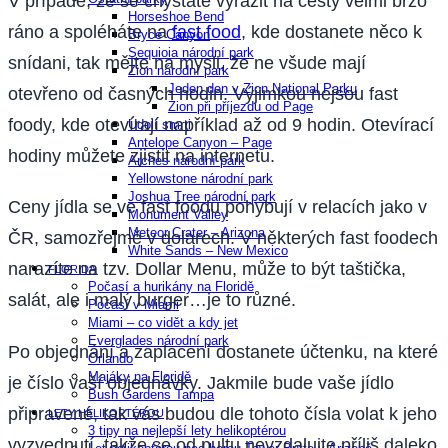
V případě, že se chystáte vyrazit na cesty velmi brzo
Horseshoe Bend
ráno a spoléháte na
fast food
, kde dostanete něco k
Bryce Canyon
Sequioia národní park
snídani, tak mějte na mysli, že ne všude mají
Zion národní park
Jeden den v Zion National Parku
otevřeno od časných hodin. Výjimkou nejsou fast
Zion při příjezdu od Page
foody, kde otevírají například až od 9 hodin. Otevírací
Údolí smrti
Antelope Canyon – Page
hodiny můžete zjistit na internetu.
Arches národní park
Yellowstone národní park
Joshua Tree národní park
Ceny jídla se ve fast foodu pohybují v relacích jako v
Monument Valley
Meteor Crater – Arizona
ČR, samozřejmě v dolarech. V některých fast foodech
White Sands – New Mexico
narazíte na tzv. Dollar Menu, může to být taštička,
FLORIDA
Počasí a hurikány na Floridě
salát, ale i malý burger…je to různé.
Počasí v Miami
Miami – co vidět a kdy jet
Everglades národní park
Po objednání a zaplacení dostanete účtenku, na které
Orlando
Majáky na Floridě
je číslo vaší objednávky. Jakmile bude vaše jídlo
Bush Gardens Tampa
připravené, tak vás budou dle tohoto čísla volat k jeho
LETY HELIKOPTÉROU
3 tipy na nejlepší lety helikoptérou
vyzvednutí, takže se od pultu nevzdalujte příliš daleko