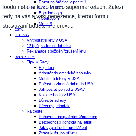
Pozor na štěnice v posteli!
foodu nebo si koupit něco supermarketech. Záleží
UBYTOVACÍ WEBY
Booking.com
tedy na vás a vaší peněžence, kterou formu
Hotels.com
Motel 6
stravování budete preferovat.
ESTA
LETENKY
Vnitrostátní lety v USA
12 tipů jak koupit letenku
Reklamace zpoždění/zrušení letu
RADY & TIPY
Tipy & Rady
Pojištění
Adaptér do americké zásuvky
Mobilní telefony v USA
Počasí a vhodná doba do USA
Jak poslat pohled z USA?
Kolik je hodin v USA
Důležité adresy
Převody jednotek
Na cestě
Pohovor s imigračním úředníkem
Bezpečností kontrola na letišti
Jak vyplnit celní prohlášení
Ztráta kufru po příletu