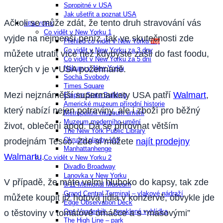
Spropitné v USA
Jak ušetřit a poznat USA
Ačkoli se může zdát, že tento druh stravování vás
NEW YORK
Co vidět v New Yorku 1
vyjde na nejmenší peníz, tak ve skutečnosti zde
Přehled co vidět v New Yorku
Top
Co vidět v New Yorku za 3 dny
můžete utratit více než kdybyste zašli do fast foodu,
Co vidět v New Yorku za 5 dní
kterých v je v USA požehnaně.
Nákupy v New Yorku
Socha Svobody
Times Square
Mezi nejznámější supermarkety USA patří
Walmart
,
Empire State Buildnig
Americké muzeum přírodní historie
který nabízí nejen potraviny, ale i zboží pro běžný
Metropolitní muzeum umění
Muzeum moderního umění
život, oblečení apod. Dá se přirovnat větším
The New York Public Library
Okružní plavby lodí
prodejnám Tesco. Zde si můžete
najít prodejny
Manhattanhenge
Walmartu
.
Co vidět v New Yorku 2
Divadlo Broadway
Lanovka v New Yorku
V případě, že máte velmi hluboko do kapsy, tak zde
9/11 Memorial Museum
Grand Central Terminal – vlakové nádraží
můžete koupit již hotová jídla v konzervě, obvykle jde
Edge Observation Deck
One Vanderbilt – prosklená vyhlídka
o těstoviny v tomátové omáčce a s “masovými”
The High Line – park