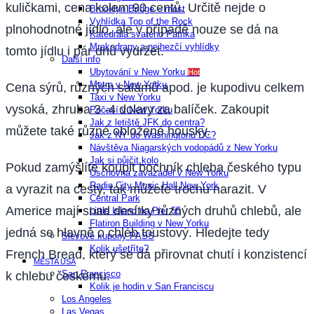
kuličkami, cena kolem 90 centů. Určitě nejde o
Brooklyn Bridge – most
Vyhlídka Top of the Rock
plnohodnotné jídlo, ale v případě nouze se dá na
Katedrála svatého Patrika
Mrakodrapy a nejhezčí vyhlídky
tomto jídlu i pár dnů vydržet.
Další info
Ubytování v New Yorku
Hot
Metro v New Yorku
Cena sýrů, různých salámů apod. je kupodivu celkem
Taxi v New Yorku
vysoká, zhruba 3 -4 dolary za balíček. Zakoupit
Počasí v New Yorku
Jak z letiště JFK do centra?
můžete také různé obložené housky.
Jak z NY do Washingtonu DC?
Návštěva Niagarských vodopádů z New Yorku
Jak si půjčit kolo
Pokud zamýšlíte koupit bochník chleba českého typu
Úschovna zavazadel v New Yorku
Radio City Music Hall New York
a vyrazit na cesty, tak můžete trochu narazit. V
Central Park
Americe mají snad desítky různých druhů chlebů, ale
Little Island na Pier 55
Flatiron Building v New Yorku
jedná se hlavně o chléb toustový. Hledejte tedy
Slevové kupony PASS
Kolik ušetříte?
French Bread, který se dá přirovnat chutí i konzistencí
MĚSTA USA
San Francisco
k chlebu českému.
Kolik je hodin v San Franciscu
Los Angeles
Las Vegas