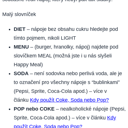
Malý slovníček
DIET
– nápoje bez obsahu cukru hledejte pod
tímto pojmem, nikoli LIGHT
MENU
– (burger, hranolky, nápoj) najdete pod
slovíčkem MEAL (možná jste i u nás slyšeli
Happy Meal)
SODA
– není sodovka nebo perlivá voda, ale je
to označení pro všechny nápoje s “bublinkami”
(Pepsi, Sprite, Coca-Cola apod.) – více v
článku
Kdy použít Coke, Soda nebo Pop?
POP nebo COKE
– nealkoholické nápoje (Pepsi,
Sprite, Coca-Cola apod.) – více v článku
Kdy
použít Coke, Soda nebo Pop?