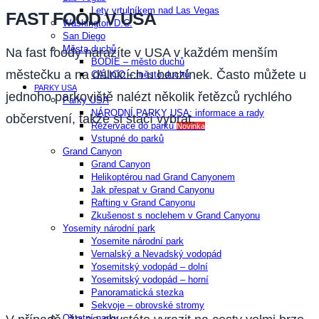
Lety vrtulníkem nad Las Vegas
FAST FOOD V USA
Washington D.C.
San Diego​
Města duchů
Na fast foody narazíte v USA v každém menším
BODIE – město duchů
městečku a na dálnicích u benzínek. Často můžete u
CALICO – město duchů
PARKY USA
jednoho parkoviště nalézt několik řetězců rychlého
Parky USA
NÁRODNÍ PARKY USA: informace a rady
občerstvení, takže si stačí vybrat.
Rezervace do parků
Novinka
Vstupné do parků
Grand Canyon
Grand Canyon
Helikoptérou nad Grand Canyonem
Jak přespat v Grand Canyonu
Rafting v Grand Canyonu
Zkušenost s noclehem v Grand Canyonu
Yosemity národní park
Yosemite národní park
Vernalský a Nevadský vodopád
Yosemitský vodopád – dolní
Yosemitský vodopád – horní
Panoramatická stezka
Sekvoje – obrovské stromy
Ostatní parky