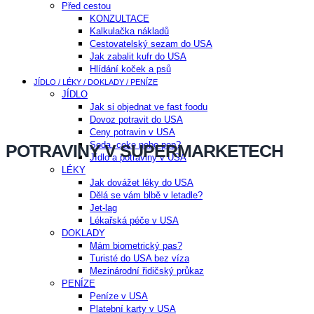
Před cestou
KONZULTACE
Kalkulačka nákladů
Cestovatelský sezam do USA
Jak zabalit kufr do USA
Hlídání koček a psů
JÍDLO / LÉKY / DOKLADY / PENÍZE
JÍDLO
Jak si objednat ve fast foodu
Dovoz potravit do USA
Ceny potravin v USA
Soda, coke nebo pop?
POTRAVINY V SUPERMARKETECH
Jídlo a potraviny v USA
LÉKY
Jak dovážet léky do USA
Dělá se vám blbě v letadle?
Jet-lag
Lékařská péče v USA
DOKLADY
Mám biometrický pas?
Turisté do USA bez víza
Mezinárodní řidičský průkaz
PENÍZE
Peníze v USA
Platební karty v USA