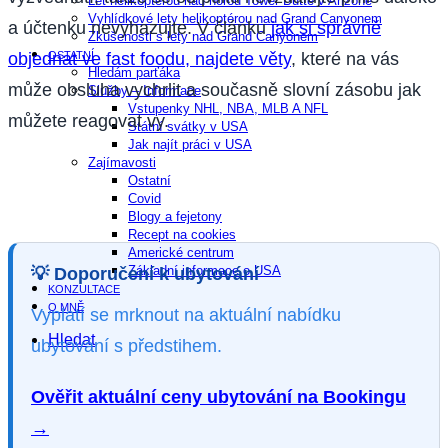
Let helikoptérou nad horou Tower Butte v Arizoně
Vyhlídkové lety helikoptérou nad Grand Canyonem
a účtenku nevyhazujte. V článku
jak si správně
Zkušenosti s lety nad Grand Canyonem
objednat ve fast foodu, najdete věty
, které na vás
OSTATNÍ
Hledám parťáka
může obsluha vychrlit a současně slovní zásobu jak
Služby – Informace
Vstupenky NHL, NBA, MLB A NFL
můžete reagovat vy.
Státní svátky v USA
Jak najít práci v USA
Zajímavosti
Ostatní
Covid
Blogy a fejetony
Recept na cookies
Americké centrum
Základní informace o USA
💡
Doporučení k ubytování
KONZULTACE
O MNĚ
Vyplatí se mrknout na aktuální nabídku
Hledat
ubytování s předstihem.
Ověřit aktuální ceny ubytování na Bookingu
→