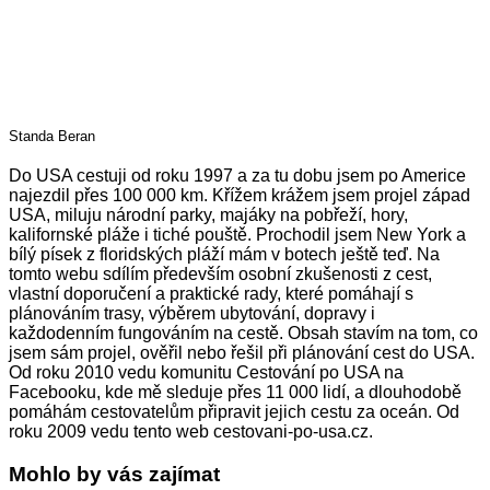
Standa Beran
Do USA cestuji od roku 1997 a za tu dobu jsem po Americe
najezdil přes 100 000 km. Křížem krážem jsem projel západ
USA, miluju národní parky, majáky na pobřeží, hory,
kalifornské pláže i tiché pouště. Prochodil jsem New York a
bílý písek z floridských pláží mám v botech ještě teď. Na
tomto webu sdílím především osobní zkušenosti z cest,
vlastní doporučení a praktické rady, které pomáhají s
plánováním trasy, výběrem ubytování, dopravy i
každodenním fungováním na cestě. Obsah stavím na tom, co
jsem sám projel, ověřil nebo řešil při plánování cest do USA.
Od roku 2010 vedu komunitu Cestování po USA na
Facebooku, kde mě sleduje přes 11 000 lidí, a dlouhodobě
pomáhám cestovatelům připravit jejich cestu za oceán. Od
roku 2009 vedu tento web cestovani-po-usa.cz.
Mohlo by vás zajímat