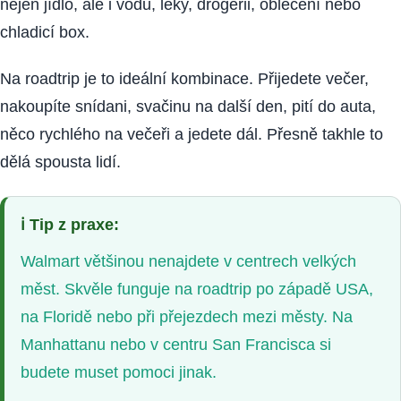
nejen jídlo, ale i vodu, léky, drogerii, oblečení nebo
chladicí box.
Na roadtrip je to ideální kombinace. Přijedete večer,
nakoupíte snídani, svačinu na další den, pití do auta,
něco rychlého na večeři a jedete dál. Přesně takhle to
dělá spousta lidí.
ℹ️
Tip z praxe:
Walmart většinou nenajdete v centrech velkých
měst. Skvěle funguje na roadtrip po západě USA,
na Floridě nebo při přejezdech mezi městy. Na
Manhattanu nebo v centru San Francisca si
budete muset pomoci jinak.