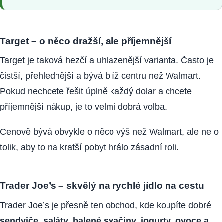
Target – o něco dražší, ale příjemnější
Target je taková hezčí a uhlazenější varianta. Často je
čistší, přehlednější a bývá blíž centru než Walmart.
Pokud nechcete řešit úplně každý dolar a chcete
příjemnější nákup, je to velmi dobrá volba.
Cenově bývá obvykle o něco výš než Walmart, ale ne o
tolik, aby to na kratší pobyt hrálo zásadní roli.
Trader Joe’s – skvělý na rychlé jídlo na cestu
Trader Joe’s je přesně ten obchod, kde koupíte dobré
sendviče, saláty, balené svačiny, jogurty, ovoce a