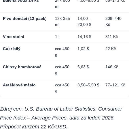
Balená voda 24 ks
24× 500
4,00–6,50 $
88–143 Kč
ml
Pivo domácí (12-pack)
12× 355
14,00–
308–440
ml
20,00 $
Kč
Víno stolní
1 l
14,16 $
311 Kč
Cukr bílý
cca 450
1,02 $
22 Kč
g
Chipsy bramborové
cca 450
6,63 $
146 Kč
g
Arašídové máslo
cca 450
3,50–5,50 $
77–121 Kč
g
Zdroj cen: U.S. Bureau of Labor Statistics, Consumer
Price Index – Average Prices, data za leden 2026.
Přepočet kurzem 22 Kč/USD.