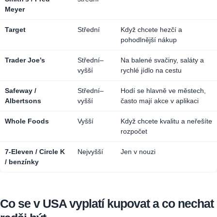
Meyer
Target
Střední
Když chcete hezčí a
pohodlnější nákup
Trader Joe’s
Střední–
Na balené svačiny, saláty a
vyšší
rychlé jídlo na cestu
Safeway /
Střední–
Hodí se hlavně ve městech,
Albertsons
vyšší
často mají akce v aplikaci
Whole Foods
Vyšší
Když chcete kvalitu a neřešíte
rozpočet
7-Eleven / Circle K
Nejvyšší
Jen v nouzi
/ benzínky
Co se v USA vyplatí kupovat a co nechat