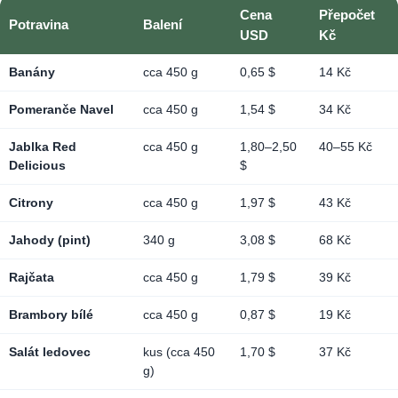
Cena
Přepočet
Potravina
Balení
USD
Kč
Banány
cca 450 g
0,65 $
14 Kč
Pomeranče Navel
cca 450 g
1,54 $
34 Kč
Jablka Red
cca 450 g
1,80–2,50
40–55 Kč
Delicious
$
Citrony
cca 450 g
1,97 $
43 Kč
Jahody (pint)
340 g
3,08 $
68 Kč
Rajčata
cca 450 g
1,79 $
39 Kč
Brambory bílé
cca 450 g
0,87 $
19 Kč
Salát ledovec
kus (cca 450
1,70 $
37 Kč
g)