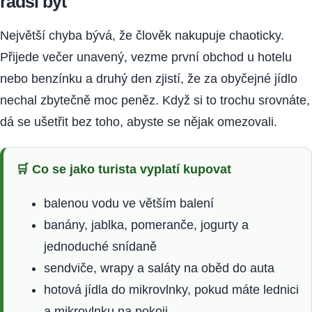
radši být
Největší chyba bývá, že člověk nakupuje chaoticky.
Přijede večer unavený, vezme první obchod u hotelu
nebo benzínku a druhý den zjistí, že za obyčejné jídlo
nechal zbytečně moc peněz. Když si to trochu srovnáte,
dá se ušetřit bez toho, abyste se nějak omezovali.
🛒 Co se jako turista vyplatí kupovat
balenou vodu ve větším balení
banány, jablka, pomeranče, jogurty a
jednoduché snídaně
sendviče, wrapy a saláty na oběd do auta
hotová jídla do mikrovlnky, pokud máte lednici
a mikrovlnku na pokoji