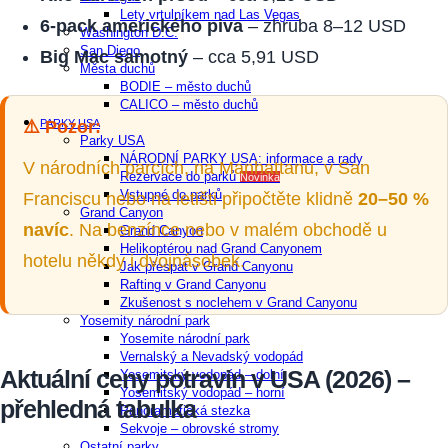
Lety vrtulníkem nad Las Vegas
6-pack amerického piva
– zhruba 8–12 USD
Washington D.C.
San Diego​
Big Mac samotný
– cca 5,91 USD
Města duchů
BODIE – město duchů
CALICO – město duchů
⚠️
Pozor:
PARKY USA
Parky USA
NÁRODNÍ PARKY USA: informace a rady
V národních parcích, na Manhattanu, v San
Rezervace do parků
Novinka
Vstupné do parků
Franciscu nebo na letišti připočtěte klidně
20–50 %
Grand Canyon
navíc
. Na benzínce nebo v malém obchodě u
Grand Canyon
Helikoptérou nad Grand Canyonem
hotelu někdy i dvojnásobek.
Jak přespat v Grand Canyonu
Rafting v Grand Canyonu
Zkušenost s noclehem v Grand Canyonu
Yosemity národní park
Yosemite národní park
Vernalský a Nevadský vodopád
Aktuální ceny potravin v USA (2026) –
Yosemitský vodopád – dolní
Yosemitský vodopád – horní
přehledná tabulka
Panoramatická stezka
Sekvoje – obrovské stromy
Ostatní parky