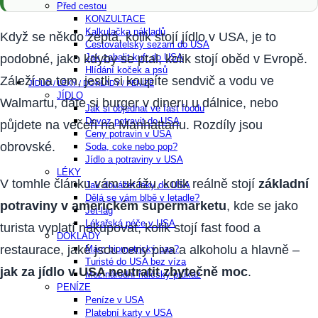
Před cestou
KONZULTACE
Kalkulačka nákladů
Když se někdo zeptá, kolik stojí jídlo v USA, je to
Cestovatelský sezam do USA
Jak zabalit kufr do USA
podobné, jako kdyby se ptal, kolik stojí oběd v Evropě.
Hlídání koček a psů
Záleží na tom, jestli si koupíte sendvič a vodu ve
JÍDLO / LÉKY / DOKLADY / PENÍZE
JÍDLO
Walmartu, dáte si burger v dineru u dálnice, nebo
Jak si objednat ve fast foodu
Dovoz potravit do USA
půjdete na večeři na Manhattanu. Rozdíly jsou
Ceny potravin v USA
obrovské.
Soda, coke nebo pop?
Jídlo a potraviny v USA
LÉKY
V tomhle článku vám ukážu, kolik reálně stojí
základní
Jak dovážet léky do USA
Dělá se vám blbě v letadle?
potraviny v americkém supermarketu
, kde se jako
Jet-lag
Lékařská péče v USA
turista vyplatí nakupovat, kolik stojí fast food a
DOKLADY
restaurace, jaké jsou ceny piva a alkoholu a hlavně –
Mám biometrický pas?
Turisté do USA bez víza
jak za jídlo v USA neutratit zbytečně moc
.
Mezinárodní řidičský průkaz
PENÍZE
Peníze v USA
Platební karty v USA