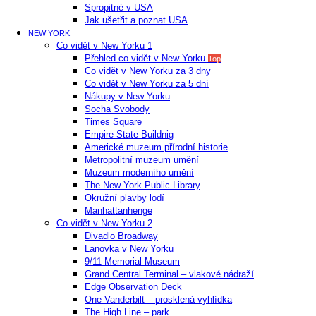
Spropitné v USA
Jak ušetřit a poznat USA
NEW YORK
Co vidět v New Yorku 1
Přehled co vidět v New Yorku
Top
Co vidět v New Yorku za 3 dny
Co vidět v New Yorku za 5 dní
Nákupy v New Yorku
Socha Svobody
Times Square
Empire State Buildnig
Americké muzeum přírodní historie
Metropolitní muzeum umění
Muzeum moderního umění
The New York Public Library
Okružní plavby lodí
Manhattanhenge
Co vidět v New Yorku 2
Divadlo Broadway
Lanovka v New Yorku
9/11 Memorial Museum
Grand Central Terminal – vlakové nádraží
Edge Observation Deck
One Vanderbilt – prosklená vyhlídka
The High Line – park