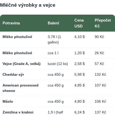
Mléčné výrobky a vejce
Cena
Přepočet
Potravina
Balení
USD
Kč
Mléko plnotučné
3,78 l (1
4,10 $
90 Kč
gallon)
Mléko plnotučné
cca 1 l
1,20 $
26 Kč
Vejce (Grade A, velká)
tucet (12 ks)
2,58 $
57 Kč
Cheddar sýr
cca 450 g
5,98 $
132 Kč
American processed
cca 450 g
4,85 $
107 Kč
cheese
Máslo
cca 450 g
4,80 $
106 Kč
Zmrzlina v krabici
1,9 l (half
6,24 $
137 Kč