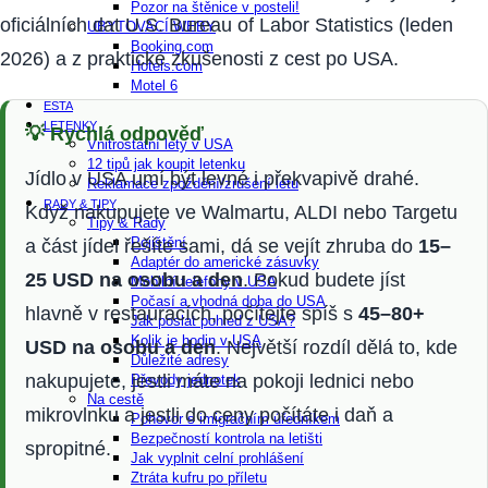
Pozor na štěnice v posteli!
oficiálních dat U.S. Bureau of Labor Statistics (leden
UBYTOVACÍ WEBY
Booking.com
2026) a z praktické zkušenosti z cest po USA.
Hotels.com
Motel 6
ESTA
LETENKY
💡 Rychlá odpověď
Vnitrostátní lety v USA
12 tipů jak koupit letenku
Jídlo v USA umí být levné i překvapivě drahé.
Reklamace zpoždění/zrušení letu
RADY & TIPY
Když nakupujete ve Walmartu, ALDI nebo Targetu
Tipy & Rady
Pojištění
a část jídel řešíte sami, dá se vejít zhruba do
15–
Adaptér do americké zásuvky
25 USD na osobu a den
. Pokud budete jíst
Mobilní telefony v USA
Počasí a vhodná doba do USA
hlavně v restauracích, počítejte spíš s
45–80+
Jak poslat pohled z USA?
Kolik je hodin v USA
USD na osobu a den
. Největší rozdíl dělá to, kde
Důležité adresy
nakupujete, jestli máte na pokoji lednici nebo
Převody jednotek
Na cestě
mikrovlnku a jestli do ceny počítáte i daň a
Pohovor s imigračním úředníkem
Bezpečností kontrola na letišti
spropitné.
Jak vyplnit celní prohlášení
Ztráta kufru po příletu