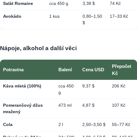
Salát Romaine
cca 450 g
3,38 $
74 Kč
Avokádo
1 kus
0,80–1,50
17–33 Kč
$
Nápoje, alkohol a další věci
Přepočet
Potravina
Balení
Cena USD
Kč
Káva mletá (100%)
cca 450
9,37 $
206 Kč
g
Pomerančový džus
473 ml
4,87 $
107 Kč
mražený
Cola
2 l
2,50–3,50 $
55–77 Kč