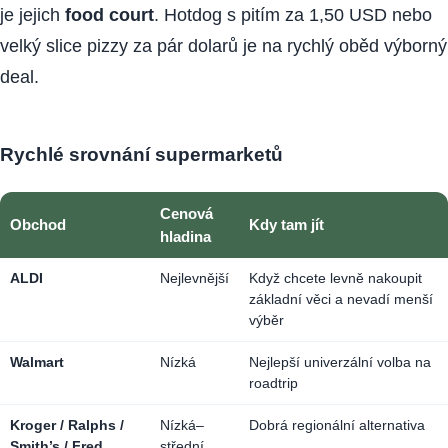
je jejich
food court
. Hotdog s pitím za 1,50 USD nebo
velký slice pizzy za pár dolarů je na rychlý oběd výborný
deal.
Rychlé srovnání supermarketů
Cenová
Obchod
Kdy tam jít
hladina
ALDI
Nejlevnější
Když chcete levně nakoupit
základní věci a nevadí menší
výběr
Walmart
Nízká
Nejlepší univerzální volba na
roadtrip
Kroger / Ralphs /
Nízká–
Dobrá regionální alternativa
Smith’s / Fred
střední