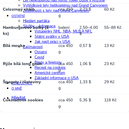
Let helikoptérou nad horou Tower Butte v Arizoně
Vyhlídkové lety helikoptérou nad Grand Canyonem
Celozrnný chléb
cca 450
2,73 $
60 Kč
Zkušenosti s lety nad Grand Canyonem
g
OSTATNÍ
Hledám parťáka
Služby – Informace
Hamburgerové bulky (8
balení
2,50–4,00
55–88 Kč
Vstupenky NHL, NBA, MLB A NFL
ks)
$
Státní svátky v USA
Jak najít práci v USA
Bílá mouka
cca 450
0,57 $
13 Kč
Zajímavosti
g
Ostatní
Covid
Blogy a fejetony
Rýže bílá long grain
cca 450
1,06 $
23 Kč
Recept na cookies
g
Americké centrum
Základní informace o USA
Špagety / těstoviny
cca 450
1,33 $
29 Kč
KONZULTACE
g
O MNĚ
Hledat
Čokoládové cookies
cca 450
5,35 $
118 Kč
g