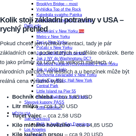
Brooklyn Bridge – most
Vyhlídka Top of the Rock
Katedrála svatého Patrika
Kolik stojí základní potraviny v USA –
Mrakodrapy a nejhezčí vyhlídky
Další info
rychlý přehled
Ubytování v New Yorku
Hot
Metro v New Yorku
Taxi v New Yorku
Pokud chcete jen rychlou orientaci, tady je pár
Počasí v New Yorku
základních cen, podle kterých si uděláte obrázek. Berte
Jak z letiště JFK do centra?
Jak z NY do Washingtonu DC?
to jako průměr za USA. Ve velkých městech, v
Návštěva Niagarských vodopádů z New Yorku
Jak si půjčit kolo
národních parcích, na letištích a u benzínek může být
Úschovna zavazadel v New Yorku
Radio City Music Hall New York
reálná cena výrazně vyšší.
Central Park
Little Island na Pier 55
Bochník chleba
– cca 1,85 USD
Flatiron Building v New Yorku
Slevové kupony PASS
Litr mléka
– cca 1,20 USD
Kolik ušetříte?
MĚSTA USA
Tucet vajec
– cca 2,58 USD
San Francisco
Kolik je hodin v San Franciscu
Kilo mletého hovězího
– cca 14,85 USD
Los Angeles
Kilo kuřecích prsou
– cca 9,20 USD
Las Vegas