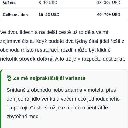
Večeře
6–10 USD
18–30+ USD
Celkem / den
15–23 USD
40–70+ USD
Ve dvou lidech a na delší cestě už to dělá velmi
zajímavá čísla. Když budete dva týdny část jídel řešit z
obchodu místo restaurací, rozdíl může být klidně
několik stovek dolarů
. A to už je v rozpočtu dost znát.
👌 Za mě nejpraktičtější varianta
Snídaně z obchodu nebo zdarma v motelu, přes
den jedno jídlo venku a večer něco jednoduchého
na pokoji. Cestu si užijete a přitom neutratíte
zbytečně moc.