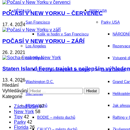
MĚSTA USA
PARKY USA
POČASÍ V NEW YORKU – ČERVENEC
San Francisco
Parky USA
17. 4. 2024
Kolik je hodin v San Franciscu
NÁRODNÍ 
POČASÍ V NEW YORKU – ZÁŘÍ
Los Angeles
Rezervace
26. 2. 2021
Las Vegas
Vstupné d
Staten Island Ferry: trajekt s nejlepším výhl
Lety vrtulníkem nad Las Vegas
Grand Canyon
13. 4. 2026
Washington D.C.
Grand Ca
Hledání
Vyhledávání
San Diego​
Helikopté
Kategorie
Města duchů
Jak přesp
Západ USA
67
New York
58
Tipy
42
BODIE – město duchů
Rafting v
Parky
42
Florida
26
CALICO – město duchů
Zkušenost