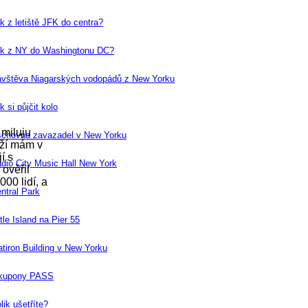
k z letiště JFK do centra?
k z NY do Washingtonu DC?
vštěva Niagarských vodopádů z New Yorku
k si půjčit kolo
 miluju
chovna zavazadel v New Yorku
áží mám v
í s
dio City Music Hall New York
ověřil
00 lidí, a
ntral Park
ttle Island na Pier 55
atiron Building v New Yorku
 kupony PASS
lik ušetříte?