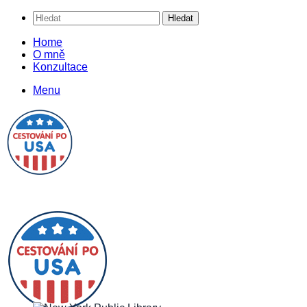
Hledat
Home
O mně
Konzultace
Menu