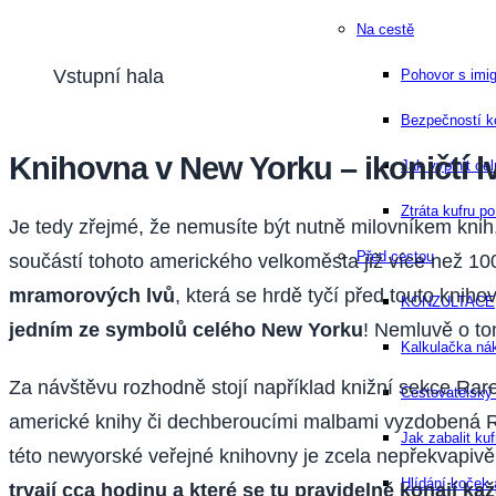
Na cestě
Vstupní hala
Pohovor s imi
Bezpečností kon
Knihovna v New Yorku – ikoničtí l
Jak vyplnit cel
Ztráta kufru po
Je tedy zřejmé, že nemusíte být nutně milovníkem knih,
Před cestou
součástí tohoto amerického velkoměsta již více než 100
mramorových lvů
, která se hrdě tyčí před touto knih
KONZULTACE
jedním ze symbolů celého New Yorku
! Nemluvě o tom
Kalkulačka ná
Za návštěvu rozhodně stojí například knižní sekce Rare
Cestovatelsk
americké knihy či dechberoucími malbami vyzdobená R
Jak zabalit ku
této newyorské veřejné knihovny je zcela nepřekvapivě
Hlídání koček 
trvají cca hodinu a které se tu pravidelně konají ka