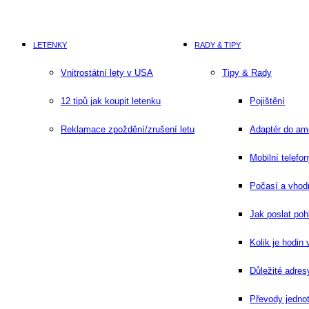
LETENKY
RADY & TIPY
Vnitrostátní lety v USA
Tipy & Rady
12 tipů jak koupit letenku
Pojištění
Reklamace zpoždění/zrušení letu
Adaptér do am
Mobilní telefo
Počasí a vho
Jak poslat po
Kolik je hodin
Důležité adres
Převody jedno