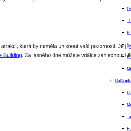
On
Th
Br
Vy
trakci, která by neměla uniknout vaší pozornosti. Je jí
e Building
. Za jasného dne můžete vdálce zahlednout i i
Ka
Mr
Další inf
Ub
Me
Ta
Po