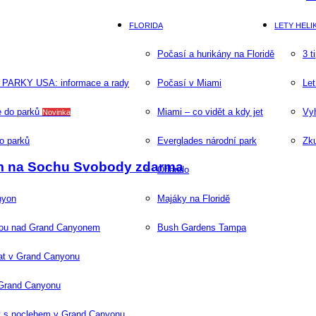
FLORIDA
LETY HEL
Počasí a hurikány na Floridě
3 t
PARKY USA: informace a rady
Počasí v Miami
Let
 do parků
Miami – co vidět a kdy jet
Vyh
Novinka
o parků
Everglades národní park
Zk
edem na Sochu Svobody zdarma
Orlando
nyon
Majáky na Floridě
rou nad Grand Canyonem
Bush Gardens Tampa
at v Grand Canyonu
 Grand Canyonu
 s noclehem v Grand Canyonu