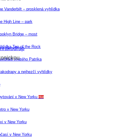
e Vanderbilt – prosklená vyhlídka
e High Line – park
ooklyn Bridge – most
hlídka Top of the Rock
mrakodrap
konickou
tedrála svatého Patrika
akodrapy a nejhezčí vyhlídky
o
ytování v New Yorku
Hot
tro v New Yorku
xi v New Yorku
časí v New Yorku