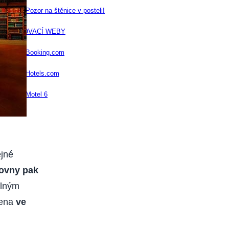
Pozor na štěnice v posteli!
UBYTOVACÍ WEBY
Booking.com
Hotels.com
Motel 6
ejné
hovny pak
elným
dena
ve