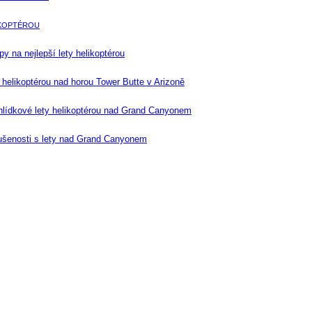
IKOPTÉROU
ipy na nejlepší lety helikoptérou
 helikoptérou nad horou Tower Butte v Arizoně
lídkové lety helikoptérou nad Grand Canyonem
ušenosti s lety nad Grand Canyonem