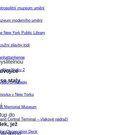
tropolitní muzeum umění
uzeum moderního umění
e New York Public Library
ružní plavby lodí
nhattanhenge
yslitelnou
 v New Yorku 2
dvojice
se staly
vadlo Broadway
novka v New Yorku
í
11 Memorial Museum
tup do
and Central Terminal – vlakové nádraží
ek, jež
ge Observation Deck
enářského