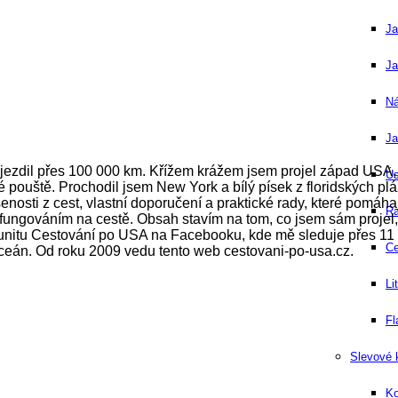
Ja
Ja
Ná
Ja
jezdil přes 100 000 km. Křížem krážem jsem projel západ USA,
Ús
ché pouště. Prochodil jsem New York a bílý písek z floridských pl
osti z cest, vlastní doporučení a praktické rady, které pomáhaj
Ra
ungováním na cestě. Obsah stavím na tom, co jsem sám projel, 
unitu Cestování po USA na Facebooku, kde mě sleduje přes 11 0
Ce
ceán. Od roku 2009 vedu tento web cestovani-po-usa.cz.
Li
Fl
Slevové
Ko