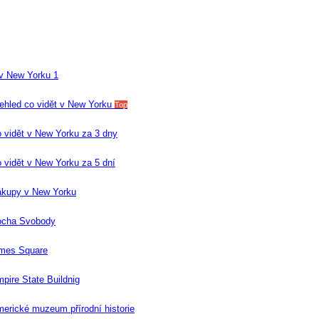
 v New Yorku 1
ehled co vidět v New Yorku
Top
 vidět v New Yorku za 3 dny
 vidět v New Yorku za 5 dní
kupy v New Yorku
ocha Svobody
mes Square
pire State Buildnig
erické muzeum přírodní historie