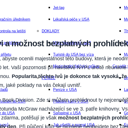
Jet-lag
Me
gračním úředníkem
Lékařská péče v USA
M
trola na letišti
DOKLADY
Th
vi a možnost bezplatných prohlídek
ní prohlášení
Mám biometrický pas?
Ok
 příletu
Turisté do USA bez víza
Ma
 abyste ocenili majestátnost této budovy, která je neodm
Mezinárodní řidičský průkaz
Co vidět
 let. Vaší pozornosti při návštěvě NYPL určitě neunikne
ovnou.
Popularita těchto lvů je dokonce tak vysoká, že 
PENÍZE
Di
, jaké poklady na vás čekají uvnitř.
kladů
Peníze v USA
La
 Book Division. Zde si můžete prohlédnout ty nejcennějš
ý sezam do USA
Platební karty v USA
9/
otunda McGraw nacházející se ve 3. patře knihovny. Vs
fr do USA
Spropitné v USA
Gr
 zdarma, potěšují je však
možnost bezplatných prohlíd
a psů
Jak ušetřit a poznat USA
Ed
ždý den
. Při půjčení knih se nicméně neobejdete bez čt