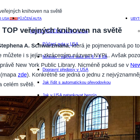
veřejných knihoven na světě
O USA
PŮJČENÍ AUTA
UBYT
AKCE
z TOP veřejných knihoven na světě
INFO O PŮJČENÍ AUTA V USA
Půjčení auta v USA
 Stephena A. Schwarzmana
, která je pojmenovaná po t
e můžete i s jejím zkráceným názvem NYPL. Avšak pozor,
Minivan – půjčení auta pro 6 – 9 lidí
e právě New York Public Library. Nicméně pokud se v
New
Dopravní předpisy v USA
m (mapa
zde
). Konkrétně se jedná o jednu z nejvýznamně
Jak řídit s automatickou převodovkou
a celém světě.
Jak v USA natankovat benzín
Cena benzínu v USA
Jak v USA koupit auto
Spaní v autě na cestpách po USA