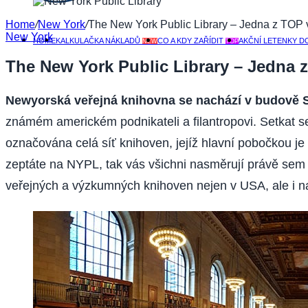
Home
/
New York
/
The New York Public Library – Jedna z TOP 
New York
HOME
KALKULAČKA NÁKLADŮ
CO A KDY ZAŘÍDIT
AKČNÍ LETENKY D
NEW
TOP
The New York Public Library – Jedna 
Newyorská veřejná knihovna se nachází v budově
známém americkém podnikateli a filantropovi. Setkat s
označována celá síť knihoven, jejíž hlavní pobočkou j
zeptáte na NYPL, tak vás všichni nasměrují právě se
veřejných a výzkumných knihoven nejen v USA, ale i n