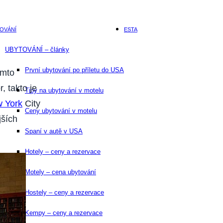
OVÁNÍ
ESTA
UBYTOVÁNÍ – články
První ubytování po příletu do USA
omto
 takto je
Tipy na ubytování v motelu
 York
City
Ceny ubytování v motelu
jších
Spaní v autě v USA
Hotely – ceny a rezervace
Motely – cena ubytování
Hostely – ceny a rezervace
Kempy – ceny a rezervace