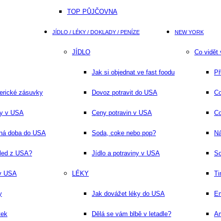
TOP PŮJČOVNA
JÍDLO / LÉKY / DOKLADY / PENÍZE
NEW YORK
JÍDLO
Co vidět
Jak si objednat ve fast foodu
Př
erické zásuvky
Dovoz potravit do USA
Co
ny v USA
Ceny potravin v USA
Co
dná doba do USA
Soda, coke nebo pop?
Ná
hled z USA?
Jídlo a potraviny v USA
S
 v USA
LÉKY
Ti
y
Jak dovážet léky do USA
Em
tek
Dělá se vám blbě v letadle?
Am