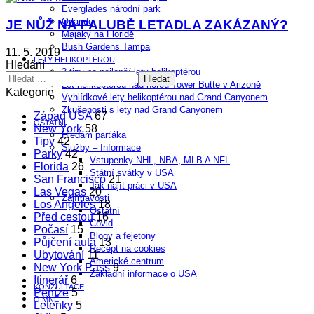
Everglades národní park
Orlando
JE NŮŽ NA PALUBĚ LETADLA ZAKÁZANÝ?
Majáky na Floridě
Bush Gardens Tampa
11. 5. 2019
LETY HELIKOPTÉROU
Hledání
3 tipy na nejlepší lety helikoptérou
Vyhledávání
Let helikoptérou nad horou Tower Butte v Arizoně
Kategorie
Vyhlídkové lety helikoptérou nad Grand Canyonem
Zkušenosti s lety nad Grand Canyonem
Západ USA
67
OSTATNÍ
New York
58
Hledám parťáka
Tipy
42
Služby – Informace
Parky
42
Vstupenky NHL, NBA, MLB A NFL
Florida
26
Státní svátky v USA
San Francisco
21
Jak najít práci v USA
Las Vegas
20
Zajímavosti
Los Angeles
18
Ostatní
Před cestou
16
Covid
Počasí
15
Blogy a fejetony
Půjčení auta
13
Recept na cookies
Ubytování
11
Americké centrum
New York Pass
9
Základní informace o USA
Itinerář
6
KONZULTACE
Peníze
5
O MNĚ
Letenky
5