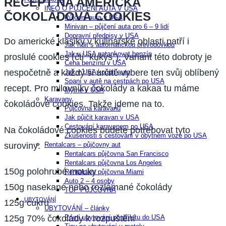
RECEPT NA AMERICKÁ
INFO O PŮJČENÍ AUTA V USA
ČOKOLÁDOVÁ COOKIES
Půjčení auta v USA
Minivan – půjčení auta pro 6 – 9 lidí
Dopravní předpisy v USA
Do americké klasiky v kulinářské oblasti patří i
Jak řídit s automatickou převodovkou
Jak v USA natankovat benzín
proslulé cookies (čti “kukýs”). Variant této dobroty je
Cena benzínu v USA
nespočetně a každý si určitě vybere ten svůj oblíbený
Jak v USA koupit auto
Spaní v autě na cestpách po USA
recept. Pro milovníky čokolády a kakaa tu máme
Mýtné v USA
Karavany
čokoládové cookies. Takže jdeme na to.
Půjčovna karavanů
Jak půjčit karavan v USA
Cestování karavenem po USA
Na čokoládové cookies budete potřebovat tyto
Zkušenosti s cestování v obytném voze po USA
suroviny:
Rentalcars – půjčovny aut
Rentalcars půjčovna San Francisco
Rentalcars půjčovna Los Angeles
150g polohrubé mouky
Rentalcars půjčovna Miami
Auto 2 – 4 osoby
150g nasekané nebo rozlámané čokolády
TOP PŮJČOVNA
UBYTOVÁNÍ
125g cukru
UBYTOVÁNÍ – články
První ubytování po příletu do USA
125g 70% čokolády k rozpuštění