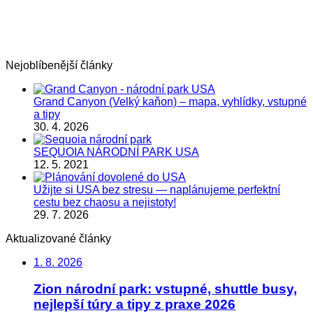
Nejoblíbenější články
Grand Canyon (Velký kaňon) – mapa, vyhlídky, vstupné
a tipy
30. 4. 2026
SEQUOIA NÁRODNÍ PARK USA
12. 5. 2021
Užijte si USA bez stresu — naplánujeme perfektní
cestu bez chaosu a nejistoty!
29. 7. 2026
Aktualizované články
1. 8. 2026
Zion národní park: vstupné, shuttle busy,
nejlepší túry a tipy z praxe 2026