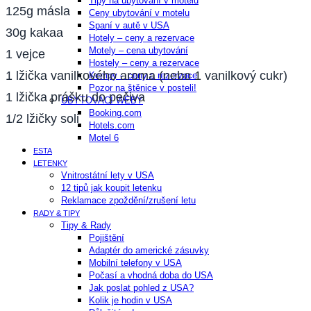
Tipy na ubytování v motelu
125g másla
Ceny ubytování v motelu
Spaní v autě v USA
30g kakaa
Hotely – ceny a rezervace
Motely – cena ubytování
1 vejce
Hostely – ceny a rezervace
1 lžička vanilkového aroma (nebo 1 vanilkový cukr)
Kempy – ceny a rezervace
Pozor na štěnice v posteli!
1 lžička prášku do pečiva
UBYTOVACÍ WEBY
Booking.com
1/2 lžičky soli
Hotels.com
Motel 6
ESTA
LETENKY
Vnitrostátní lety v USA
12 tipů jak koupit letenku
Reklamace zpoždění/zrušení letu
RADY & TIPY
Tipy & Rady
Pojištění
Adaptér do americké zásuvky
Mobilní telefony v USA
Počasí a vhodná doba do USA
Jak poslat pohled z USA?
Kolik je hodin v USA