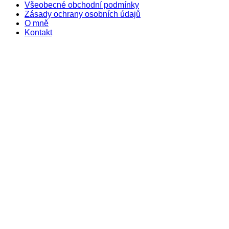
Všeobecné obchodní podmínky
Zásady ochrany osobních údajů
O mně
Kontakt
Back
to
top
button