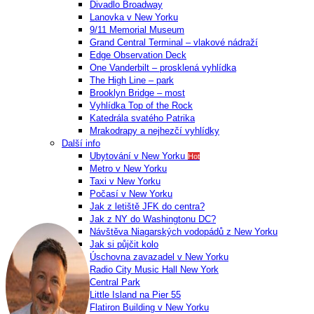
Divadlo Broadway
Lanovka v New Yorku
9/11 Memorial Museum
Grand Central Terminal – vlakové nádraží
Edge Observation Deck
One Vanderbilt – prosklená vyhlídka
The High Line – park
Brooklyn Bridge – most
Vyhlídka Top of the Rock
Katedrála svatého Patrika
Mrakodrapy a nejhezčí vyhlídky
Další info
Ubytování v New Yorku
Hot
Metro v New Yorku
Taxi v New Yorku
Počasí v New Yorku
Jak z letiště JFK do centra?
Jak z NY do Washingtonu DC?
Návštěva Niagarských vodopádů z New Yorku
Jak si půjčit kolo
Úschovna zavazadel v New Yorku
Radio City Music Hall New York
Central Park
Little Island na Pier 55
Flatiron Building v New Yorku