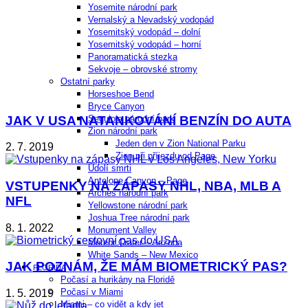
Yosemite národní park
Vernalský a Nevadský vodopád
Yosemitský vodopád – dolní
Yosemitský vodopád – horní
Panoramatická stezka
Sekvoje – obrovské stromy
Ostatní parky
Horseshoe Bend
Bryce Canyon
JAK V USA NATANKOVÁNÍ BENZÍN DO AUTA
Sequioia národní park
Zion národní park
Jeden den v Zion National Parku
2. 7. 2019
Zion při příjezdu od Page
Údolí smrti
Antelope Canyon – Page
VSTUPENKY NA ZÁPASY NHL, NBA, MLB A
Arches národní park
NFL
Yellowstone národní park
Joshua Tree národní park
8. 1. 2022
Monument Valley
Meteor Crater – Arizona
White Sands – New Mexico
JAK POZNÁM, ŽE MÁM BIOMETRICKÝ PAS?
FLORIDA
Počasí a hurikány na Floridě
Počasí v Miami
1. 5. 2019
Miami – co vidět a kdy jet