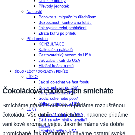
Důležité adresy
Převody jednotek
Na cestě
Pohovor s imigračním úředníkem
Bezpečností kontrola na letišti
Jak vyplnit celní prohlášení
Ztráta kufru po příletu
Před cestou
KONZULTACE
Kalkulačka nákladů
Cestovatelský sezam do USA
Jak zabalit kufr do USA
Hlídání koček a psů
JÍDLO / LÉKY / DOKLADY / PENÍZE
JÍDLO
Jak si objednat ve fast foodu
Dovoz potravit do USA
Čokoládová cookies jen smícháte
Ceny potravin v USA
Soda, coke nebo pop?
Jídlo a potraviny v USA
Smícháme máslo s cukrem a přidáme rozpuštěnou
LÉKY
čokoládu. Vše dobře promícháme, nakonec přidáme
Jak dovážet léky do USA
Dělá se vám blbě v letadle?
vanilkové aroma a vejce. Jakmile máme vše dobře
Jet-lag
Lékařská péče v USA
promíchané, tak postupně přidáváme ostatní sypké