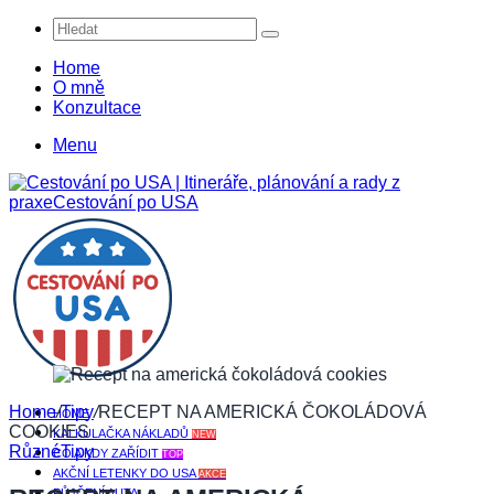
Hledat
Home
O mně
Konzultace
Menu
Home
/
Tipy
/
RECEPT NA AMERICKÁ ČOKOLÁDOVÁ
HOME
COOKIES
KALKULAČKA NÁKLADŮ
NEW
Různé
Tipy
CO A KDY ZAŘÍDIT
TOP
AKČNÍ LETENKY DO USA
AKCE
PŮJČENÍ AUTA