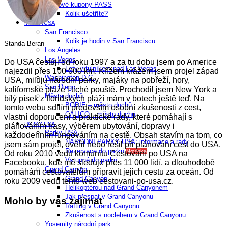
Slevové kupony PASS
Kolik ušetříte?
MĚSTA USA
San Francisco
Kolik je hodin v San Franciscu
Standa Beran
Los Angeles
Las Vegas
Do USA cestuji od roku 1997 a za tu dobu jsem po Americe
Lety vrtulníkem nad Las Vegas
najezdil přes 100 000 km. Křížem krážem jsem projel západ
Washington D.C.
USA, miluju národní parky, majáky na pobřeží, hory,
San Diego​
kalifornské pláže i tiché pouště. Prochodil jsem New York a
Města duchů
bílý písek z floridských pláží mám v botech ještě teď. Na
BODIE – město duchů
tomto webu sdílím především osobní zkušenosti z cest,
CALICO – město duchů
vlastní doporučení a praktické rady, které pomáhají s
PARKY USA
plánováním trasy, výběrem ubytování, dopravy i
Parky USA
každodenním fungováním na cestě. Obsah stavím na tom, co
NÁRODNÍ PARKY USA: informace a rady
jsem sám projel, ověřil nebo řešil při plánování cest do USA.
Rezervace do parků
Novinka
Od roku 2010 vedu komunitu Cestování po USA na
Vstupné do parků
Facebooku, kde mě sleduje přes 11 000 lidí, a dlouhodobě
Grand Canyon
pomáhám cestovatelům připravit jejich cestu za oceán. Od
Grand Canyon
roku 2009 vedu tento web cestovani-po-usa.cz.
Helikoptérou nad Grand Canyonem
Jak přespat v Grand Canyonu
Mohlo by vás zajímat
Rafting v Grand Canyonu
Zkušenost s noclehem v Grand Canyonu
Yosemity národní park