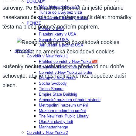
DOKLADY
Mám biometrický pas?
suroviny. Po důkladném promíchání ještě přidáme
Turisté do USA bez víza
nasekanou čokoládu a můžeme začít dělat hromádky
Mezinárodní řidičský průkaz
PENÍZE
těsta na plech pokrytý pečícím papírem.
Peníze v USA
Platební karty v USA
Spropitné v USA
Jak ušetřit a poznat USA
Recept na americká čokoládová cookies
NEW YORK
Co vidět v New Yorku 1
Přehled co vidět v New Yorku
Top
Sušenky nechte vychladnout a před rodinou dobře
Co vidět v New Yorku za 3 dny
Co vidět v New Yorku za 5 dní
schovejte, aby je nesnědli dříve než dopečete další
Nákupy v New Yorku
Socha Svobody
plech.
Times Square
Empire State Buildnig
Americké muzeum přírodní historie
Metropolitní muzeum umění
Muzeum moderního umění
The New York Public Library
Okružní plavby lodí
Manhattanhenge
Co vidět v New Yorku 2