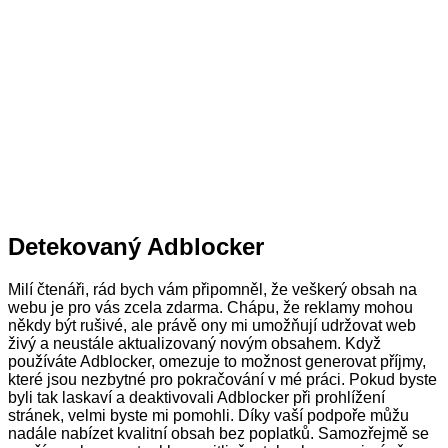
Close
Detekovaný Adblocker
Milí čtenáři, rád bych vám připomněl, že veškerý obsah na
webu je pro vás zcela zdarma. Chápu, že reklamy mohou
někdy být rušivé, ale právě ony mi umožňují udržovat web
živý a neustále aktualizovaný novým obsahem. Když
používáte Adblocker, omezuje to možnost generovat příjmy,
které jsou nezbytné pro pokračování v mé práci. Pokud byste
byli tak laskaví a deaktivovali Adblocker při prohlížení
stránek, velmi byste mi pomohli. Díky vaší podpoře můžu
nadále nabízet kvalitní obsah bez poplatků. Samozřejmě se