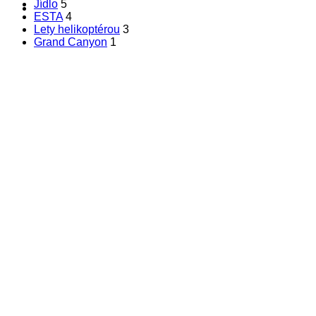
Jídlo
5
Hledat
ESTA
4
Lety helikoptérou
3
Grand Canyon
1