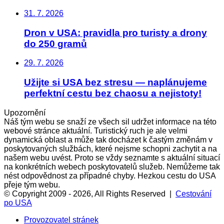
31. 7. 2026
Dron v USA: pravidla pro turisty a drony
do 250 gramů
29. 7. 2026
Užijte si USA bez stresu — naplánujeme
perfektní cestu bez chaosu a nejistoty!
Upozornění
Náš tým webu se snaží ze všech sil udržet informace na této
webové stránce aktuální. Turistický ruch je ale velmi
dynamická oblast a může tak docházet k častým změnám v
poskytovaných službách, které nejsme schopni zachytit a na
našem webu uvést. Proto se vždy seznamte s aktuální situací
na konkrétních webech poskytovatelů služeb. Nemůžeme tak
nést odpovědnost za případné chyby. Hezkou cestu do USA
přeje tým webu.
© Copyright 2009 - 2026, All Rights Reserved |
Cestování
po USA
Provozovatel stránek