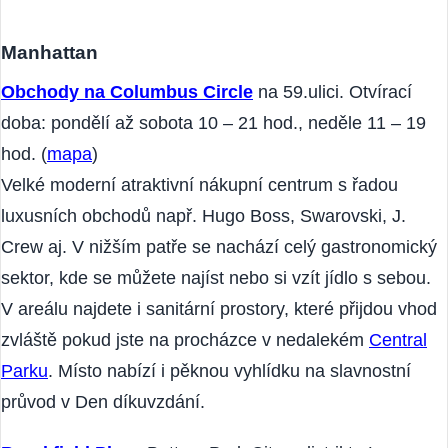
NÁKUPNÍ CENTRA V NEW YORK CITY
Manhattan
Obchody na Columbus Circle
na 59.ulici. Otvírací
doba: pondělí až sobota 10 – 21 hod., neděle 11 – 19
hod. (
mapa
)
Velké moderní atraktivní nákupní centrum s řadou
luxusních obchodů např. Hugo Boss, Swarovski, J.
Crew aj. V nižším patře se nachází celý gastronomický
sektor, kde se můžete najíst nebo si vzít jídlo s sebou.
V areálu najdete i sanitární prostory, které přijdou vhod
zvláště pokud jste na procházce v nedalekém
Central
Parku
. Místo nabízí i pěknou vyhlídku na slavnostní
průvod v Den díkuvzdání.