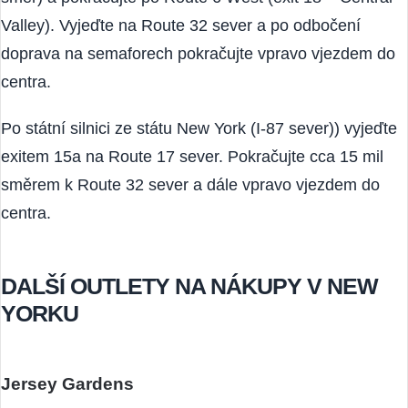
vydejte ve směru Palisades Interstate Parkway (severní
směr) a pokračujte po Route 6 West (exit 18 – Central
Valley). Vyjeďte na Route 32 sever a po odbočení
doprava na semaforech pokračujte vpravo vjezdem do
centra.
Po státní silnici ze státu New York (I-87 sever)) vyjeďte
exitem 15a na Route 17 sever. Pokračujte cca 15 mil
směrem k Route 32 sever a dále vpravo vjezdem do
centra.
DALŠÍ OUTLETY NA NÁKUPY V NEW
YORKU