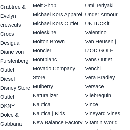
More
McDonald’s
UGG Australia
COS
Melt Shop
Umi Teriyaki
Crabtree &
Michael Kors Apparel
Under Armour
Evelyn
Michael Kors Outlet
UNTUCKit
crewcuts
Moleskine
Valentino
Crocs
Molton Brown
Van Heusen |
Desigual
Moncler
IZOD GOLF
Diane von
Montblanc
Vans Outlet
Furstenberg
Movado Company
Venchi
Outlet
Store
Vera Bradley
Diesel
Mulberry
Versace
Disney Store
Naturalizer
Vilebrequin
Outlet
Nautica
Vince
DKNY
Nautica | Kids
Vineyard Vines
Dolce &