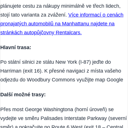
může klesnout i na 100 dolarů na den. Pokud tedy
plánujete cestu za nákupy minimálně ve třech lidech,
stojí tato varianta za zvážení.
Více informací o cenách
pronajatých automobilů na Manhattanu najdete na
stránkách autopůjčovny Rentalcars.
Hlavní trasa:
Po státní silnici ze státu New York (I-87) jeďte do
Harriman (exit 16). K přesné navigaci z místa vašeho
odjezdu do Woodbury Commons využijte map Google
Další možné trasy:
Přes most George Washingtona (horní úroveň) se