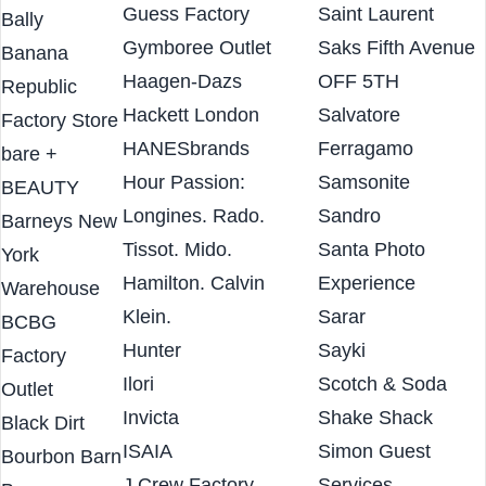
Guess Accessories
Roberto Cavalli
Balenciaga
Guess Factory
Saint Laurent
Bally
Gymboree Outlet
Saks Fifth Avenue
Banana
Haagen-Dazs
OFF 5TH
Republic
Hackett London
Salvatore
Factory Store
HANESbrands
Ferragamo
bare +
Hour Passion:
Samsonite
BEAUTY
Longines. Rado.
Sandro
Barneys New
Tissot. Mido.
Santa Photo
York
Hamilton. Calvin
Experience
Warehouse
Klein.
Sarar
BCBG
Hunter
Sayki
Factory
Ilori
Scotch & Soda
Outlet
Invicta
Shake Shack
Black Dirt