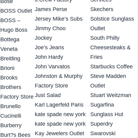
ISAIA
Simon Guest
Bourbon Barn
J.Crew Factory
Services
Bose
James Perse
Skechers
BOSS Outlet
Jersey Mike’s Subs
Solstice Sunglass
BOSS –
Jimmy Choo
Outlet
Hugo Boss
Jockey
South Philly
Bottega
Joe’s Jeans
Cheesesteaks &
Veneta
John Hardy
Fries
Breitling
John Varvatos
Starbucks Coffee
Brioni
Johnston & Murphy
Steve Madden
Brooks
Factory Store
Outlet
Brothers
Just Salad
Stuart Weitzman
Factory Store
Karl Lagerfeld Paris
Sugarfina
Brunello
kate spade new york
Sunglass Hut
Cucinelli
kate spade new york
Superdry
Burberry