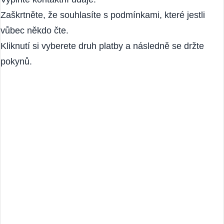
výše. Po zadání kódu se automaticky upraví cena.
Vyplňte kontaktní údaje.
Zaškrtněte, že souhlasíte s podmínkami, které jestli
vůbec někdo čte.
Kliknutí si vyberete druh platby a následně se držte
pokynů.