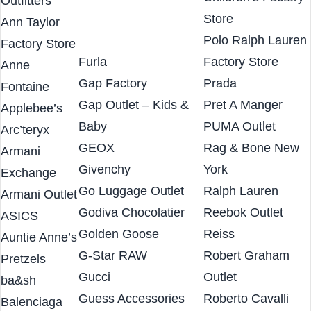
Polo Ralph Lauren
Eagle
Children’s Factory
Outfitters
Store
Ann Taylor
Polo Ralph Lauren
Factory Store
Furla
Factory Store
Anne
Gap Factory
Prada
Fontaine
Gap Outlet – Kids &
Pret A Manger
Applebee’s
Baby
PUMA Outlet
Arc’teryx
GEOX
Rag & Bone New
Armani
Givenchy
York
Exchange
Go Luggage Outlet
Ralph Lauren
Armani Outlet
Godiva Chocolatier
Reebok Outlet
ASICS
Golden Goose
Reiss
Auntie Anne’s
G-Star RAW
Robert Graham
Pretzels
Gucci
Outlet
ba&sh