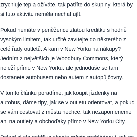
zpestřením pobytu, a pokud se vám při této myšlence
zrychluje tep a ožíváte, tak patříte do skupiny, která by
si tuto aktivitu neměla nechat ujít.
Pokud nemáte v peněžence zlatou kreditku s hodně
vysokým limitem, tak určitě zavítejte do některého z
celé řady outletů. A kam v New Yorku na nákupy?
Jedním z největších je Woodbury Commons, který
neleží přímo v New Yorku, ale jednoduše se tam
dostanete autobusem nebo autem z autopůjčovny.
V tomto článku poradíme, jak koupit jízdenky na
autobus, dáme tipy, jak se v outletu orientovat, a pokud
se vám cestovat z města nechce, tak nezapomeneme
ani na outlety a obchoďáky přímo v New Yorku City.