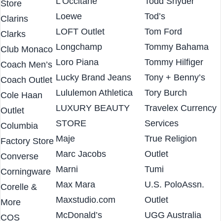
Lladro
Timberland
Company
L’Occitane
Todd Snyder
Store
Loewe
Tod’s
Clarins
LOFT Outlet
Tom Ford
Clarks
Longchamp
Tommy Bahama
Club Monaco
Loro Piana
Tommy Hilfiger
Coach Men’s
Lucky Brand Jeans
Tony + Benny’s
Coach Outlet
Lululemon Athletica
Tory Burch
Cole Haan
LUXURY BEAUTY
Travelex Currency
Outlet
STORE
Services
Columbia
Maje
True Religion
Factory Store
Marc Jacobs
Outlet
Converse
Marni
Tumi
Corningware
Max Mara
U.S. PoloAssn.
Corelle &
Maxstudio.com
Outlet