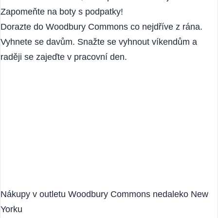
V letních měsících nezapomeňte na sluneční brýle.
Budete hodně chodit, a tak pohodlná obuv je na místě.
Zapomeňte na boty s podpatky!
Dorazte do Woodbury Commons co nejdříve z rána.
Vyhnete se davům. Snažte se vyhnout víkendům a
raději se zajeďte v pracovní den.
Nákupy v outletu Woodbury Commons nedaleko New