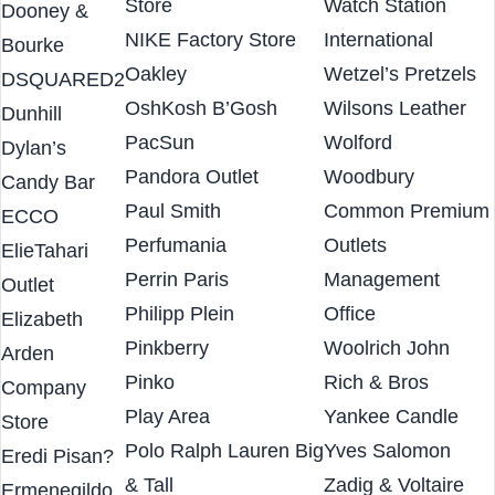
New Balance Factory
Vitamin World
Gabbana
Store
Watch Station
Dooney &
NIKE Factory Store
International
Bourke
Oakley
Wetzel’s Pretzels
DSQUARED2
OshKosh B’Gosh
Wilsons Leather
Dunhill
PacSun
Wolford
Dylan’s
Pandora Outlet
Woodbury
Candy Bar
Paul Smith
Common Premium
ECCO
Perfumania
Outlets
ElieTahari
Perrin Paris
Management
Outlet
Philipp Plein
Office
Elizabeth
Pinkberry
Woolrich John
Arden
Pinko
Rich & Bros
Company
Play Area
Yankee Candle
Store
Polo Ralph Lauren Big
Yves Salomon