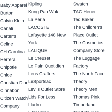
Kay Jewelers Outlet
Swarovski
Burt?s Bees
Kipling
Swatch
Baby Apparel
Kung Pao Wok
TAG Heuer
Burton
La Perla
Ted Baker
Calvin Klein
LACOSTE
The Children’s
Canali
Lafayette 148 New
Place Outlet
Carter’s
York
The Cosmetics
Celine
LALIQUE
Company Store
CH Carolina
Le Creuset
The Luggage
Herrera
Le Pain Quotidien
Factory
Chipotle
Lens Crafters
The North Face
Chloe
LeSportsac
Theory
Christian Dior
Levi’s Outlet Store
Theory Men
Cinnabon
Lids For Less
Thomas Pink
Citizen Watch