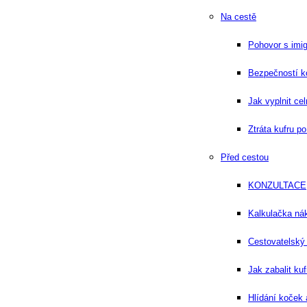
Na cestě
Pohovor s imi
Bezpečností kon
Jak vyplnit cel
Ztráta kufru po
Před cestou
KONZULTACE
Kalkulačka ná
Cestovatelsk
Jak zabalit ku
Hlídání koček 