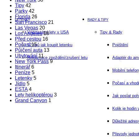
Tipy
42
Parky
42
Florida
26
LETENKY
RADY & TIPY
San Francisco
21
Las Vegas
20
Vnitrostátní lety v USA
Tipy & Rady
Los Angeles
18
Před cestou
16
Počasí
15
12 tipů jak koupit letenku
Pojištění
Půjčení auta
13
Ubytování
11
Reklamace zpoždění/zrušení letu
Adaptér do am
New York Pass
9
Itinerář
6
Mobilní telefo
Peníze
5
Letenky
5
Počasí a vho
Jídlo
5
ESTA
4
Lety helikoptérou
3
Jak poslat po
Grand Canyon
1
Kolik je hodin
Důležité adres
Převody jedno