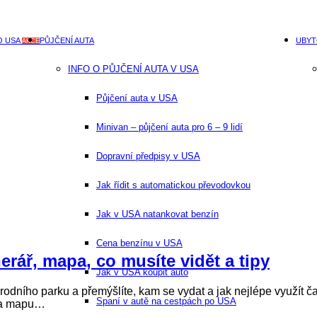
O USA
PŮJČENÍ AUTA
UBYT
AKCE
INFO O PŮJČENÍ AUTA V USA
Půjčení auta v USA
Minivan – půjčení auta pro 6 – 9 lidí
Dopravní předpisy v USA
Jak řídit s automatickou převodovkou
Jak v USA natankovat benzín
Cena benzínu v USA
erář, mapa, co musíte vidět a tipy
Jak v USA koupit auto
dního parku a přemýšlíte, kam se vydat a jak nejlépe využít č
Spaní v autě na cestpách po USA
y a mapu…