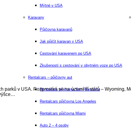
Mýtné v USA
Karavany
Půjčovna karavanů
Jak půjčit karavan v USA
Cestování karavenem po USA
Zkušenosti s cestování v obytném voze po USA
Rentalcars – půjčovny aut
ch parků v USA. Rozprostírá se na území tří států – Wyoming, 
Rentalcars půjčovna San Francisco
e výšce…
Rentalcars půjčovna Los Angeles
Rentalcars půjčovna Miami
Auto 2 – 4 osoby