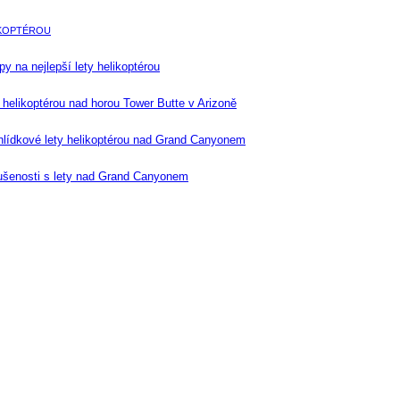
IKOPTÉROU
ipy na nejlepší lety helikoptérou
 helikoptérou nad horou Tower Butte v Arizoně
lídkové lety helikoptérou nad Grand Canyonem
ušenosti s lety nad Grand Canyonem