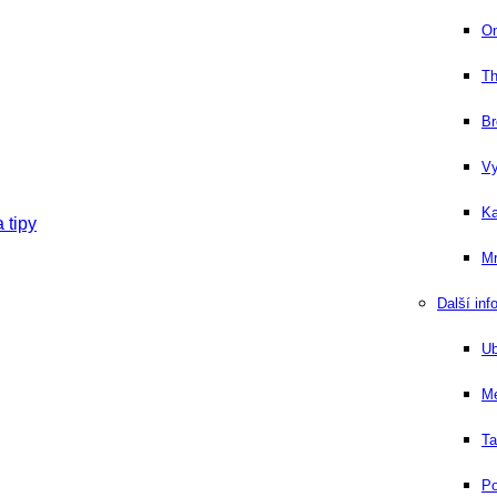
On
Th
Br
Vy
Ka
 tipy
Mr
Další inf
Ub
Me
Ta
Po