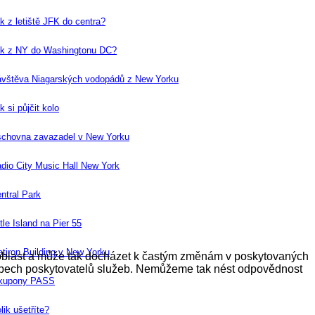
k z letiště JFK do centra?
k z NY do Washingtonu DC?
vštěva Niagarských vodopádů z New Yorku
k si půjčit kolo
chovna zavazadel v New Yorku
dio City Music Hall New York
ntral Park
ttle Island na Pier 55
atiron Building v New Yorku
ká oblast a může tak docházet k častým změnám v poskytovaných
 webech poskytovatelů služeb. Nemůžeme tak nést odpovědnost
 kupony PASS
lik ušetříte?