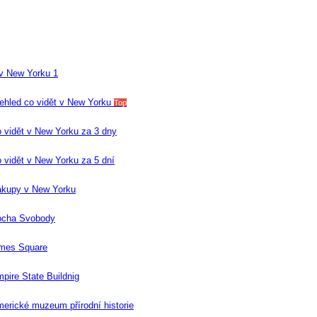
 v New Yorku 1
ehled co vidět v New Yorku
Top
 vidět v New Yorku za 3 dny
 vidět v New Yorku za 5 dní
kupy v New Yorku
ocha Svobody
mes Square
pire State Buildnig
erické muzeum přírodní historie