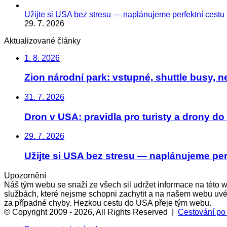
Užijte si USA bez stresu — naplánujeme perfektní cestu 
29. 7. 2026
Aktualizované články
1. 8. 2026
Zion národní park: vstupné, shuttle busy, ne
31. 7. 2026
Dron v USA: pravidla pro turisty a drony d
29. 7. 2026
Užijte si USA bez stresu — naplánujeme per
Upozornění
Náš tým webu se snaží ze všech sil udržet informace na této 
službách, které nejsme schopni zachytit a na našem webu uvé
za případné chyby. Hezkou cestu do USA přeje tým webu.
© Copyright 2009 - 2026, All Rights Reserved |
Cestování p