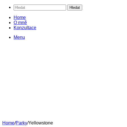
Hledat
Home
O mně
Konzultace
Menu
Home
/
Parky
/
Yellowstone