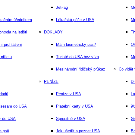
Jet-lag
Me
gračním úředníkem
Lékařská péče v USA
M
trola na letišti
DOKLADY
Th
ní prohlášení
Mám biometrický pas?
Ok
 příletu
Turisté do USA bez víza
Ma
Mezinárodní řidičský průkaz
Co vidět
PENÍZE
Di
kladů
Peníze v USA
La
ý sezam do USA
Platební karty v USA
9/
fr do USA
Spropitné v USA
Gr
a psů
Jak ušetřit a poznat USA
Ed