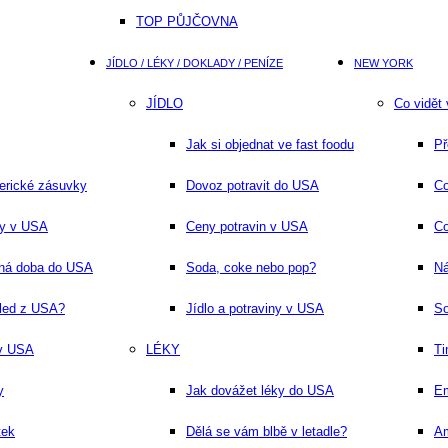
TOP PŮJČOVNA
JÍDLO / LÉKY / DOKLADY / PENÍZE
NEW YORK
JÍDLO
Co vidět
Jak si objednat ve fast foodu
Př
erické zásuvky
Dovoz potravit do USA
Co
ny v USA
Ceny potravin v USA
Co
dná doba do USA
Soda, coke nebo pop?
Ná
hled z USA?
Jídlo a potraviny v USA
S
 v USA
LÉKY
Ti
y
Jak dovážet léky do USA
Em
tek
Dělá se vám blbě v letadle?
Am