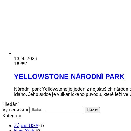
13. 4. 2026
16 651
YELLOWSTONE NÁRODNÍ PARK
Národní park Yellowstone je jeden z nejstarších národní
Idaho. Jeho srdce je vulkanického původu, které leží v
Hledání
Vyhledávání
Kategorie
Západ USA
67
New York
58