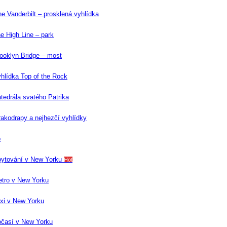
e Vanderbilt – prosklená vyhlídka
e High Line – park
ooklyn Bridge – most
hlídka Top of the Rock
tedrála svatého Patrika
akodrapy a nejhezčí vyhlídky
o
ytování v New Yorku
Hot
tro v New Yorku
xi v New Yorku
časí v New Yorku