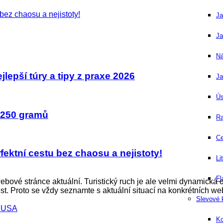
bez chaosu a nejistoty!
Ja
Ja
Ná
jlepší túry a tipy z praxe 2026
Ja
Ús
o 250 gramů
Ra
Ce
fektní cestu bez chaosu a nejistoty!
Li
Fl
webové stránce aktuální. Turistický ruch je ale velmi dynamic
st. Proto se vždy seznamte s aktuální situací na konkrétních
Slevové
o USA
Ko