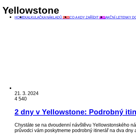
Yellowstone
HOME
KALKULAČKA NÁKLADŮ
CO A KDY ZAŘÍDIT
AKČNÍ LETENKY D
NEW
TOP
21. 3. 2024
4 540
2 dny v Yellowstone: Podrobný itin
Chystáte se na dvoudenní návštěvu Yellowstonského náro
průvodci vám poskytneme podrobný itinerář na dva dn