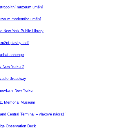
tropolitní muzeum umění
uzeum moderního umění
e New York Public Library
ružní plavby lodí
nhattanhenge
 v New Yorku 2
vadlo Broadway
novka v New Yorku
11 Memorial Museum
and Central Terminal – vlakové nádraží
ge Observation Deck