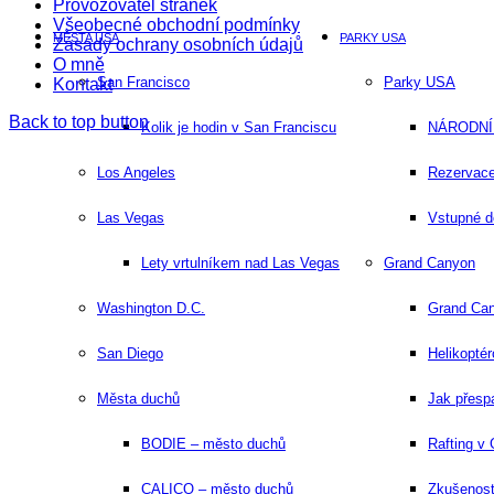
Provozovatel stránek
Všeobecné obchodní podmínky
MĚSTA USA
PARKY USA
Zásady ochrany osobních údajů
O mně
San Francisco
Parky USA
Kontakt
Back to top button
Kolik je hodin v San Franciscu
NÁRODNÍ 
Los Angeles
Rezervace
Las Vegas
Vstupné d
Lety vrtulníkem nad Las Vegas
Grand Canyon
Washington D.C.
Grand Ca
San Diego​
Helikopté
Města duchů
Jak přesp
BODIE – město duchů
Rafting v
CALICO – město duchů
Zkušenost