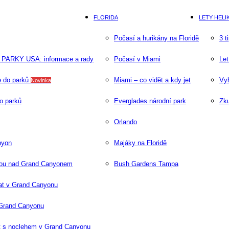
FLORIDA
LETY HEL
Počasí a hurikány na Floridě
3 t
PARKY USA: informace a rady
Počasí v Miami
Let
 do parků
Miami – co vidět a kdy jet
Vyh
Novinka
o parků
Everglades národní park
Zk
Orlando
nyon
Majáky na Floridě
rou nad Grand Canyonem
Bush Gardens Tampa
at v Grand Canyonu
 Grand Canyonu
 s noclehem v Grand Canyonu